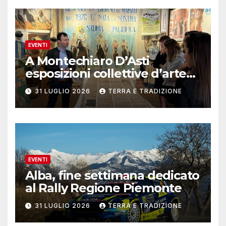
EVENTI
A Montechiaro D’Asti
esposizioni collettive d’arte
contemporanea
31 LUGLIO 2026
TERRA E TRADIZIONE
EVENTI
Alba, fine settimana dedicato
al Rally Regione Piemonte
31 LUGLIO 2026
TERRA E TRADIZIONE