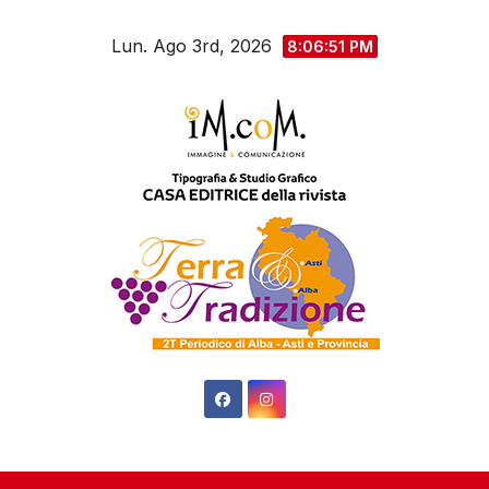
Salta
Lun. Ago 3rd, 2026
al
8:06:52 PM
contenuto