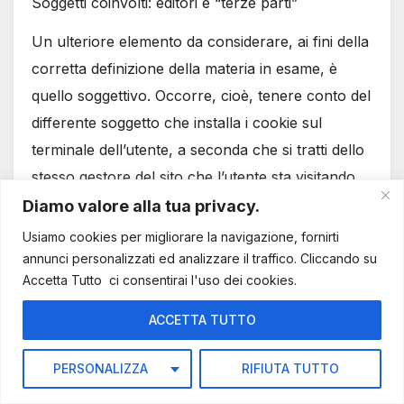
Soggetti coinvolti: editori e “terze parti”
Un ulteriore elemento da considerare, ai fini della
corretta definizione della materia in esame, è
quello soggettivo. Occorre, cioè, tenere conto del
differente soggetto che installa i cookie sul
terminale dell’utente, a seconda che si tratti dello
stesso gestore del sito che l’utente sta visitando
(che può essere sinteticamente indicato come
Diamo valore alla tua privacy.
“editore”) o di un sito diverso che installa cookie
Usiamo cookies per migliorare la navigazione, fornirti
per il tramite del primo (c.d. “terze parti”). Sulla
annunci personalizzati ed analizzare il traffico. Cliccando su
Accetta Tutto ci consentirai l'uso dei cookies.
base di quanto emerso dalla consultazione
pubblica, si ritiene necessario che tale distinzione
ACCETTA TUTTO
tra i due soggetti sopra indicati venga tenuta in
debito conto anche al fine di individuare
PERSONALIZZA
RIFIUTA TUTTO
correttamente i rispettivi ruoli e le rispettive