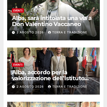
EVENTI
Alba, sarà intitolata una via a
Don Valentino Vaccaneo
3 AGOSTO 2026
TERRA E TRADIZIONE
EVENTI
Alba, accordo per la
valorizzazione dell’Istituto
musicale Rocca
2 AGOSTO 2026
TERRA E TRADIZIONE