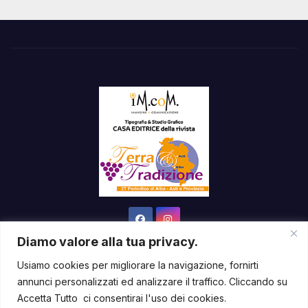
Diamo valore alla tua privacy.
Usiamo cookies per migliorare la navigazione, fornirti
annunci personalizzati ed analizzare il traffico. Cliccando su
Sviluppato con orgoglio da WordPress
|
Tema: News Way di
Accetta Tutto ci consentirai l'uso dei cookies.
Themeansar
.