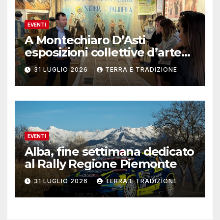
EVENTI
A Montechiaro D’Asti
esposizioni collettive d’arte
contemporanea
31 LUGLIO 2026
TERRA E TRADIZIONE
EVENTI
Alba, fine settimana dedicato
al Rally Regione Piemonte
31 LUGLIO 2026
TERRA E TRADIZIONE