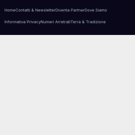
Home
Contatti & Newsletter
Diventa Partner
Dove Siamo
Informativa Privacy
Numeri Arretrati
Terra & Tradizione