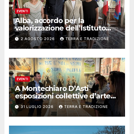
EVENTI
Alba, accordo per la
valorizzazione dell’Istituto
musicale Rocca
2 AGOSTO 2026
TERRA E TRADIZIONE
EVENTI
A Montechiaro D’Asti
esposizioni collettive d’arte
contemporanea
31 LUGLIO 2026
TERRA E TRADIZIONE