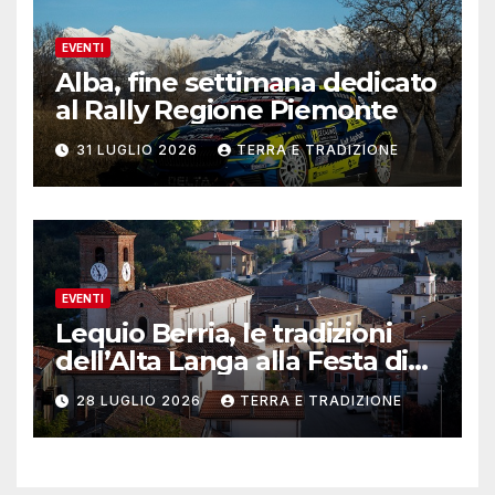
EVENTI
Alba, fine settimana dedicato
al Rally Regione Piemonte
31 LUGLIO 2026
TERRA E TRADIZIONE
EVENTI
Lequio Berria, le tradizioni
dell’Alta Langa alla Festa di
San lorenzo
28 LUGLIO 2026
TERRA E TRADIZIONE