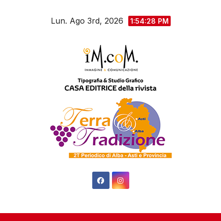
Salta
Lun. Ago 3rd, 2026
al
1:54:29 PM
contenuto