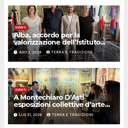
EVENTI
Alba, accordo per la
valorizzazione dell’Istituto
musicale Rocca
AGO 2, 2026
TERRA E TRADIZIONE
EVENTI
A Montechiaro D’Asti
esposizioni collettive d’arte
contemporanea
LUG 31, 2026
TERRA E TRADIZIONE