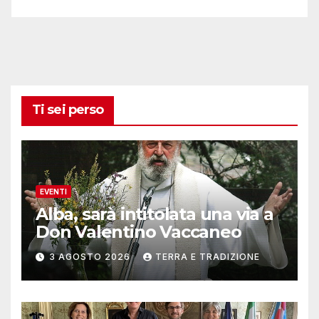
Ti sei perso
EVENTI
Alba, sarà intitolata una via a
Don Valentino Vaccaneo
3 AGOSTO 2026
TERRA E TRADIZIONE