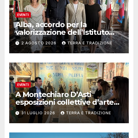
EVENTI
Alba, accordo per la
valorizzazione dell’Istituto
musicale Rocca
2 AGOSTO 2026
TERRA E TRADIZIONE
EVENTI
A Montechiaro D’Asti
esposizioni collettive d’arte
contemporanea
31 LUGLIO 2026
TERRA E TRADIZIONE