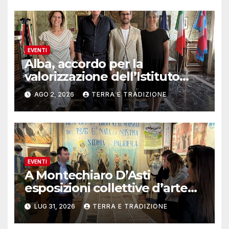
EVENTI
Alba, accordo per la
valorizzazione dell’Istituto
musicale Rocca
AGO 2, 2026
TERRA E TRADIZIONE
EVENTI
A Montechiaro D’Asti
esposizioni collettive d’arte
contemporanea
LUG 31, 2026
TERRA E TRADIZIONE