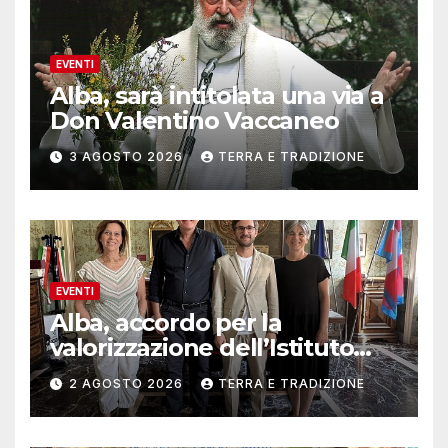
EVENTI
Alba, sarà intitolata una via a
Don Valentino Vaccaneo
3 AGOSTO 2026
TERRA E TRADIZIONE
EVENTI
Alba, accordo per la
valorizzazione dell’Istituto
musicale Rocca
2 AGOSTO 2026
TERRA E TRADIZIONE