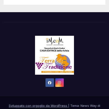
Sviluppato con orgoglio da WordPress
|
Tema: News Way di