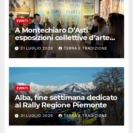
EVENTI
A Montechiaro D’Asti
esposizioni collettive d’arte
contemporanea
31 LUGLIO 2026
TERRA E TRADIZIONE
EVENTI
Alba, fine settimana dedicato
al Rally Regione Piemonte
31 LUGLIO 2026
TERRA E TRADIZIONE