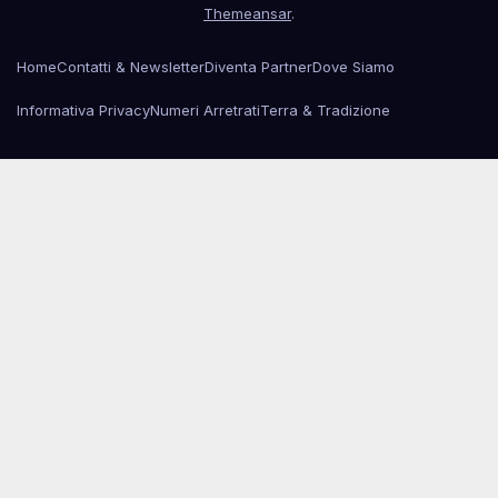
Themeansar
.
Home
Contatti & Newsletter
Diventa Partner
Dove Siamo
Informativa Privacy
Numeri Arretrati
Terra & Tradizione