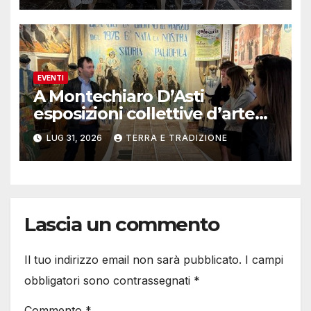
EVENTI
A Montechiaro D’Asti
esposizioni collettive d’arte
contemporanea
LUG 31, 2026
TERRA E TRADIZIONE
Lascia un commento
Il tuo indirizzo email non sarà pubblicato.
I campi
obbligatori sono contrassegnati
*
Commento
*