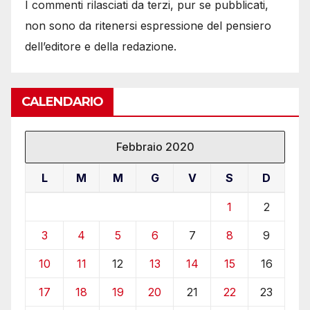
I commenti rilasciati da terzi, pur se pubblicati,
non sono da ritenersi espressione del pensiero
dell’editore e della redazione.
CALENDARIO
Febbraio 2020
L
M
M
G
V
S
D
1
2
3
4
5
6
7
8
9
10
11
12
13
14
15
16
17
18
19
20
21
22
23