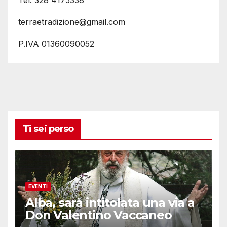
Tel. 328 4175338
terraetradizione@gmail.com
P.IVA 01360090052
Ti sei perso
EVENTI
Alba, sarà intitolata una via a
Don Valentino Vaccaneo