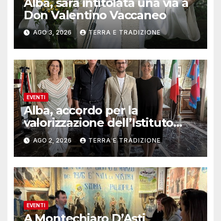
Alba, sarà intitolata una via a
Don Valentino Vaccaneo
AGO 3, 2026
TERRA E TRADIZIONE
EVENTI
Alba, accordo per la
valorizzazione dell’Istituto
musicale Rocca
AGO 2, 2026
TERRA E TRADIZIONE
EVENTI
A Montechiaro D’Asti