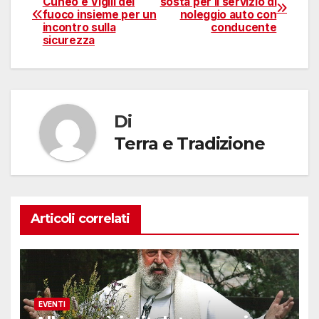
Cuneo e Vigili del
sosta per il servizio di
fuoco insieme per un
noleggio auto con
articoli
incontro sulla
conducente
sicurezza
Di
Terra e Tradizione
Articoli correlati
EVENTI