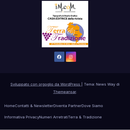
Sviluppato con orgoglio da WordPress
|
Tema: News Way di
Themeansar
.
Home
Contatti & Newsletter
Diventa Partner
Dove Siamo
Informativa Privacy
Numeri Arretrati
Terra & Tradizione