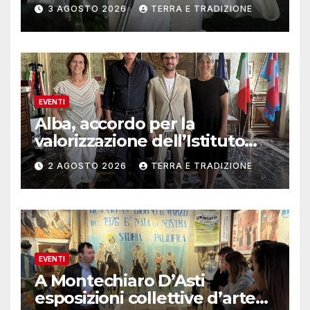
3 AGOSTO 2026
TERRA E TRADIZIONE
EVENTI
Alba, accordo per la
valorizzazione dell’Istituto
musicale Rocca
2 AGOSTO 2026
TERRA E TRADIZIONE
EVENTI
A Montechiaro D’Asti
esposizioni collettive d’arte