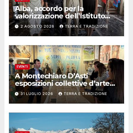
Alba, accordo per la
valorizzazione dell’Istituto
musicale Rocca
2 AGOSTO 2026
TERRA E TRADIZIONE
EVENTI
A Montechiaro D’Asti
esposizioni collettive d’arte
contemporanea
31 LUGLIO 2026
TERRA E TRADIZIONE