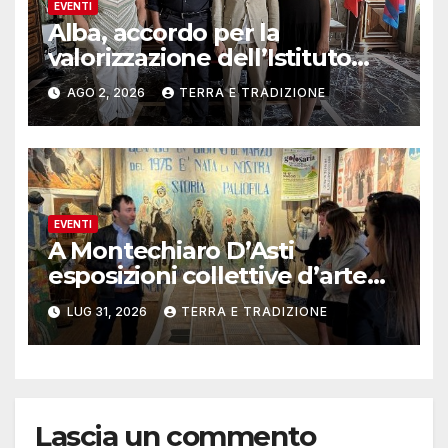
EVENTI
Alba, accordo per la
valorizzazione dell’Istituto
musicale Rocca
AGO 2, 2026
TERRA E TRADIZIONE
EVENTI
A Montechiaro D’Asti
esposizioni collettive d’arte
contemporanea
LUG 31, 2026
TERRA E TRADIZIONE
Lascia un commento