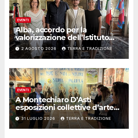
EVENTI
Alba, accordo per la
valorizzazione dell’Istituto
musicale Rocca
2 AGOSTO 2026
TERRA E TRADIZIONE
EVENTI
A Montechiaro D’Asti
esposizioni collettive d’arte
contemporanea
31 LUGLIO 2026
TERRA E TRADIZIONE