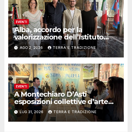
EVENTI
Alba, accordo per la
valorizzazione dell’Istituto
musicale Rocca
AGO 2, 2026
TERRA E TRADIZIONE
EVENTI
A Montechiaro D’Asti
esposizioni collettive d’arte
contemporanea
LUG 31, 2026
TERRA E TRADIZIONE