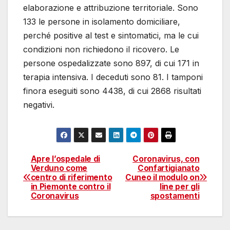
elaborazione e attribuzione territoriale. Sono
133 le persone in isolamento domiciliare,
perché positive al test e sintomatici, ma le cui
condizioni non richiedono il ricovero. Le
persone ospedalizzate sono 897, di cui 171 in
terapia intensiva. I deceduti sono 81. I tamponi
finora eseguiti sono 4438, di cui 2868 risultati
negativi.
Apre l’ospedale di
Coronavirus, con
Navigazione
Verduno come
Confartigianato
centro di riferimento
Cuneo il modulo on
articoli
in Piemonte contro il
line per gli
Coronavirus
spostamenti