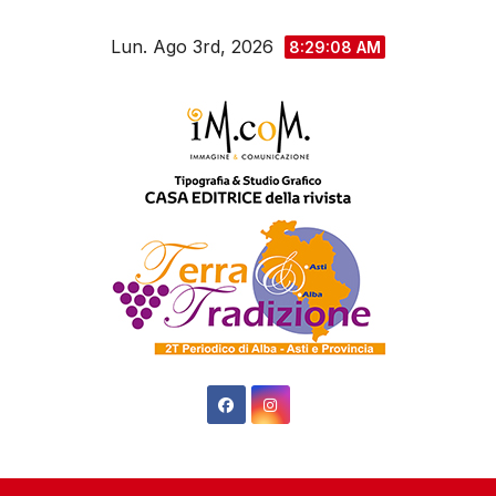
Salta
Lun. Ago 3rd, 2026
al
8:29:09 AM
contenuto