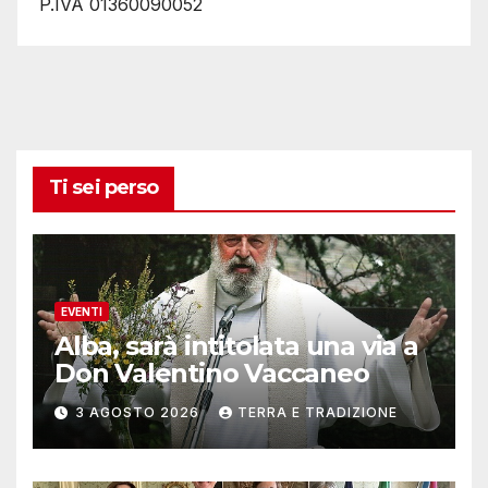
P.IVA 01360090052
Ti sei perso
EVENTI
Alba, sarà intitolata una via a
Don Valentino Vaccaneo
3 AGOSTO 2026
TERRA E TRADIZIONE