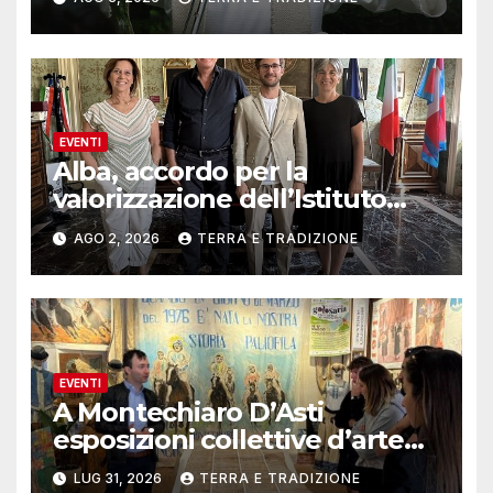
EVENTI
Alba, accordo per la
valorizzazione dell’Istituto
musicale Rocca
AGO 2, 2026
TERRA E TRADIZIONE
EVENTI
A Montechiaro D’Asti
esposizioni collettive d’arte
contemporanea
LUG 31, 2026
TERRA E TRADIZIONE