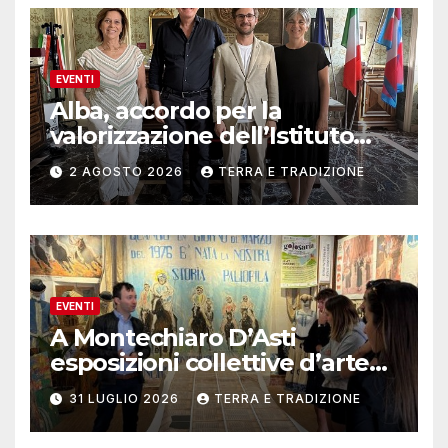
EVENTI
Alba, accordo per la
valorizzazione dell’Istituto
musicale Rocca
2 AGOSTO 2026
TERRA E TRADIZIONE
EVENTI
A Montechiaro D’Asti
esposizioni collettive d’arte
contemporanea
31 LUGLIO 2026
TERRA E TRADIZIONE