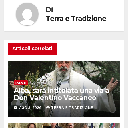
Di
Terra e Tradizione
Articoli correlati
EVENTI
Alba, sarà intitolata una via a
Don Valentino Vaccaneo
AGO 3, 2026
TERRA E TRADIZIONE