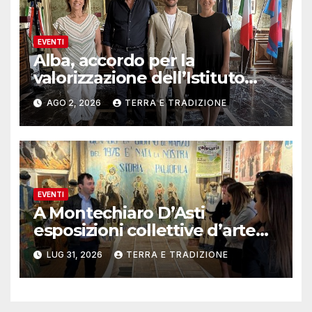
EVENTI
Alba, accordo per la
valorizzazione dell’Istituto
musicale Rocca
AGO 2, 2026
TERRA E TRADIZIONE
EVENTI
A Montechiaro D’Asti
esposizioni collettive d’arte
contemporanea
LUG 31, 2026
TERRA E TRADIZIONE