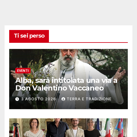
Ti sei perso
EVENTI
Alba, sarà intitolata una via a
Don Valentino Vaccaneo
3 AGOSTO 2026
TERRA E TRADIZIONE