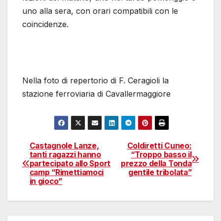
uno alla sera, con orari compatibili con le
coincidenze.
Nella foto di repertorio di F. Ceragioli la
stazione ferroviaria di Cavallermaggiore
Castagnole Lanze,
Coldiretti Cuneo:
Navigazione
tanti ragazzi hanno
“Troppo basso il
partecipato allo Sport
prezzo della Tonda
articoli
camp “Rimettiamoci
gentile tribolata”
in gioco”