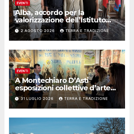
EVENTI
Alba, accordo per la
valorizzazione dell’Istituto
musicale Rocca
2 AGOSTO 2026
TERRA E TRADIZIONE
EVENTI
A Montechiaro D’Asti
esposizioni collettive d’arte
contemporanea
31 LUGLIO 2026
TERRA E TRADIZIONE