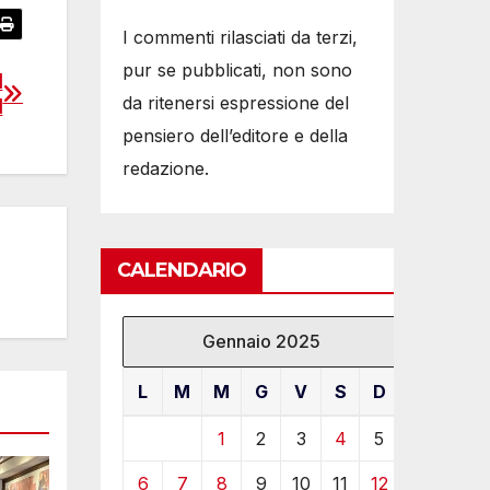
I commenti rilasciati da terzi,
pur se pubblicati, non sono
l
da ritenersi espressione del
l
pensiero dell’editore e della
redazione.
CALENDARIO
Gennaio 2025
L
M
M
G
V
S
D
1
2
3
4
5
6
7
8
9
10
11
12