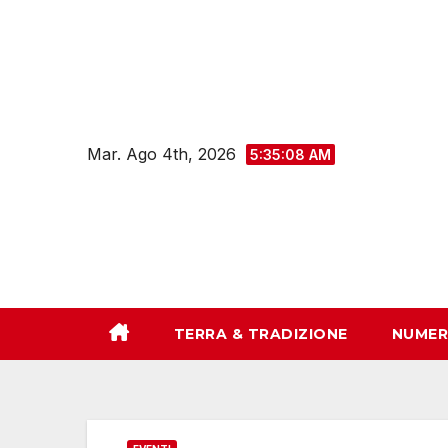
Salta
al
contenuto
Mar. Ago 4th, 2026
5:35:09 AM
TERRA & TRADIZIONE
NUMER