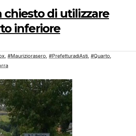
 chiesto di utilizzare
to inferiore
ox
,
#Mauriziorasero
,
#PrefetturadiAsti
,
#Quarto
,
orra