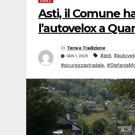
EVENTI
Asti, il Comune ha
l’autovelox a Quar
Di
Terra e Tradizione
#asti
,
#autovel
GEN 1, 2025
#sicurezzastradale
,
#StefaniaM