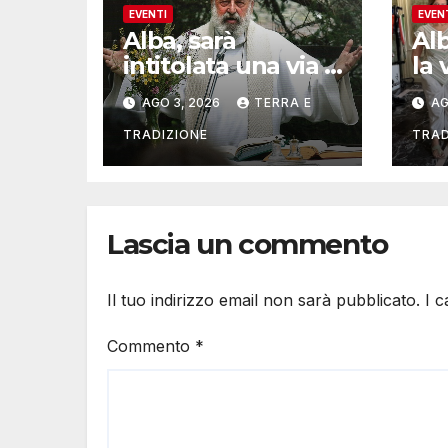
EVENTI
EVEN
Alba, sarà
Al
intitolata una via a
la 
Don Valentino
del
AGO 3, 2026
TERRA E
AG
Vaccaneo
mu
TRADIZIONE
TRAD
Lascia un commento
Il tuo indirizzo email non sarà pubblicato.
I 
Commento
*