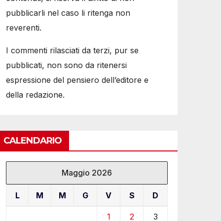
pubblicarli nel caso li ritenga non
reverenti.
I commenti rilasciati da terzi, pur se
pubblicati, non sono da ritenersi
espressione del pensiero dell’editore e
della redazione.
CALENDARIO
Maggio 2026
L
M
M
G
V
S
D
1
2
3