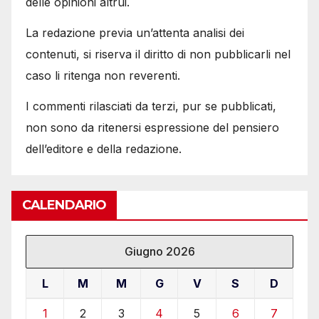
delle opinioni altrui.
La redazione previa un’attenta analisi dei
contenuti, si riserva il diritto di non pubblicarli nel
caso li ritenga non reverenti.
I commenti rilasciati da terzi, pur se pubblicati,
non sono da ritenersi espressione del pensiero
dell’editore e della redazione.
CALENDARIO
Giugno 2026
L
M
M
G
V
S
D
1
2
3
4
5
6
7