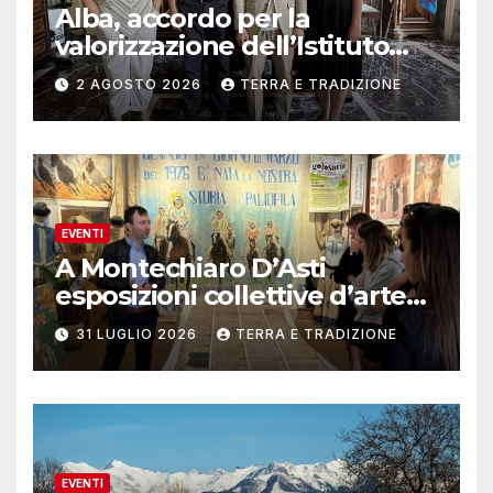
Alba, accordo per la
valorizzazione dell’Istituto
musicale Rocca
2 AGOSTO 2026
TERRA E TRADIZIONE
EVENTI
A Montechiaro D’Asti
esposizioni collettive d’arte
contemporanea
31 LUGLIO 2026
TERRA E TRADIZIONE
EVENTI