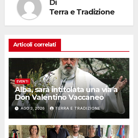
Di
Terra e Tradizione
Articoli correlati
EVENTI
Alba, sarà intitolata una via a
Don Valentino Vaccaneo
AGO 3, 2026
TERRA E TRADIZIONE