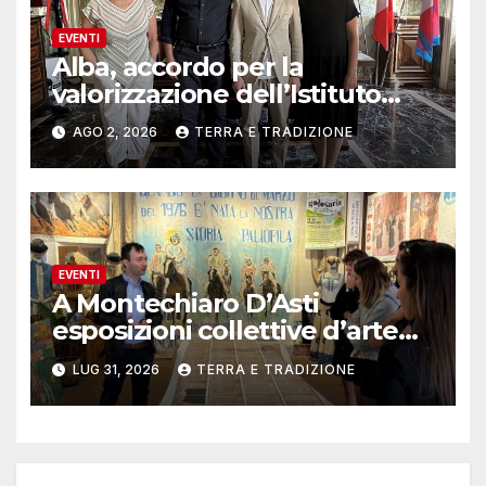
EVENTI
Alba, accordo per la
valorizzazione dell’Istituto
musicale Rocca
AGO 2, 2026
TERRA E TRADIZIONE
EVENTI
A Montechiaro D’Asti
esposizioni collettive d’arte
contemporanea
LUG 31, 2026
TERRA E TRADIZIONE