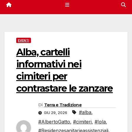
EVENTI
Alba, cartelli
informativi nei
cimiteri per
contrastare le zanzare
Di
Terra e Tradizione
#alba
,
GIU 29, 2026
#AlbertoGatto
,
#cimiteri
,
#Ipla
,
#Residenzesanitarieassistenziali
,