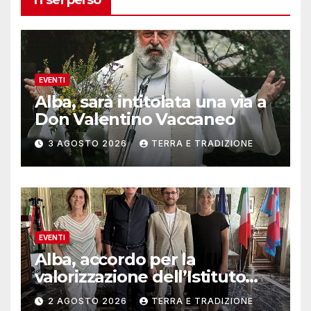
Ti sei perso
EVENTI
Alba, sarà intitolata una via a
Don Valentino Vaccaneo
3 AGOSTO 2026
TERRA E TRADIZIONE
EVENTI
Alba, accordo per la
valorizzazione dell’Istituto
musicale Rocca
2 AGOSTO 2026
TERRA E TRADIZIONE