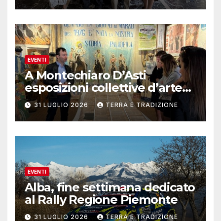
EVENTI
A Montechiaro D’Asti
esposizioni collettive d’arte
contemporanea
31 LUGLIO 2026
TERRA E TRADIZIONE
EVENTI
Alba, fine settimana dedicato
al Rally Regione Piemonte
31 LUGLIO 2026
TERRA E TRADIZIONE