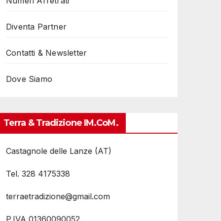
Numeri Arretrati
Diventa Partner
Contatti & Newsletter
Dove Siamo
Terra & Tradizione IM.coM.
Castagnole delle Lanze (AT)
Tel. 328 4175338
terraetradizione@gmail.com
P.IVA 01360090052