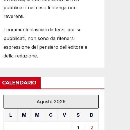
pubblicarli nel caso li ritenga non
reverenti.
I commenti rilasciati da terzi, pur se
pubblicati, non sono da ritenersi
espressione del pensiero dell’editore e
della redazione.
CALENDARIO
Agosto 2026
L
M
M
G
V
S
D
1
2