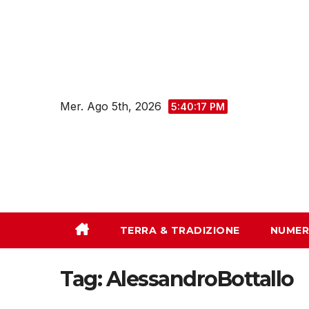
Salta
al
contenuto
Mer. Ago 5th, 2026
5:40:18 PM
TERRA & TRADIZIONE
NUMER
Tag:
AlessandroBottallo