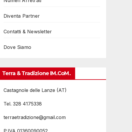
Numeri Arretrati
Diventa Partner
Contatti & Newsletter
Dove Siamo
Terra & Tradizione IM.coM.
Castagnole delle Lanze (AT)
Tel. 328 4175338
terraetradizione@gmail.com
P.IVA 01360090052