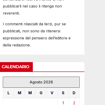
pubblicarli nel caso li ritenga non
reverenti.
I commenti rilasciati da terzi, pur se
pubblicati, non sono da ritenersi
espressione del pensiero dell’editore e
della redazione.
CALENDARIO
Agosto 2026
L
M
M
G
V
S
D
1
2