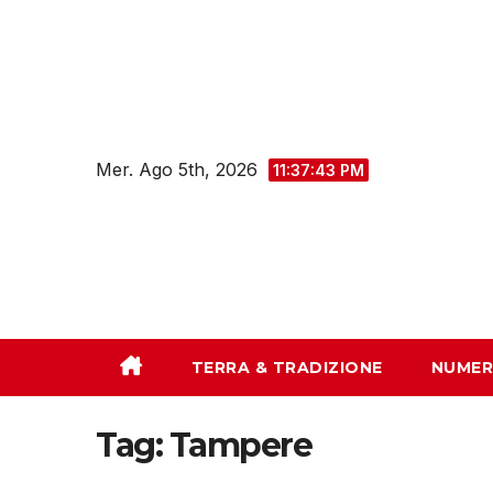
Salta
al
contenuto
Mer. Ago 5th, 2026
11:37:44 PM
TERRA & TRADIZIONE
NUMER
Tag:
Tampere