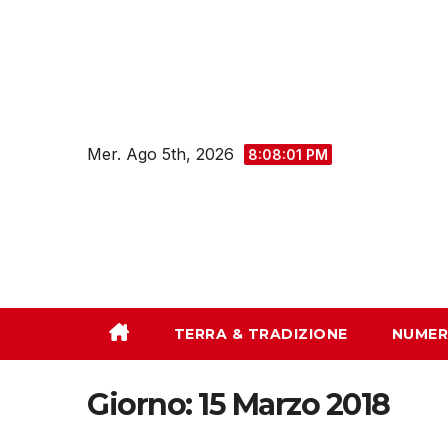
Salta
al
contenuto
Mer. Ago 5th, 2026
8:08:02 PM
TERRA & TRADIZIONE
NUMER
Giorno:
15 Marzo 2018