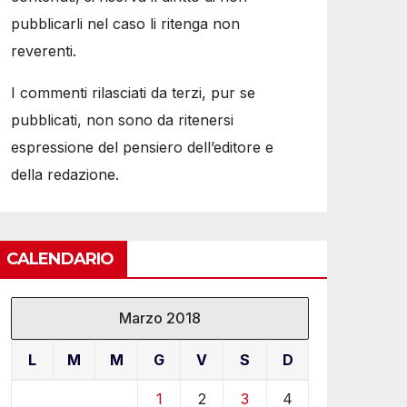
pubblicarli nel caso li ritenga non
reverenti.
I commenti rilasciati da terzi, pur se
pubblicati, non sono da ritenersi
espressione del pensiero dell’editore e
della redazione.
CALENDARIO
Marzo 2018
L
M
M
G
V
S
D
1
2
3
4