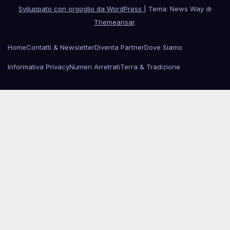
Sviluppato con orgoglio da WordPress
|
Tema: News Way di
Themeansar
.
Home
Contatti & Newsletter
Diventa Partner
Dove Siamo
Informativa Privacy
Numeri Arretrati
Terra & Tradizione