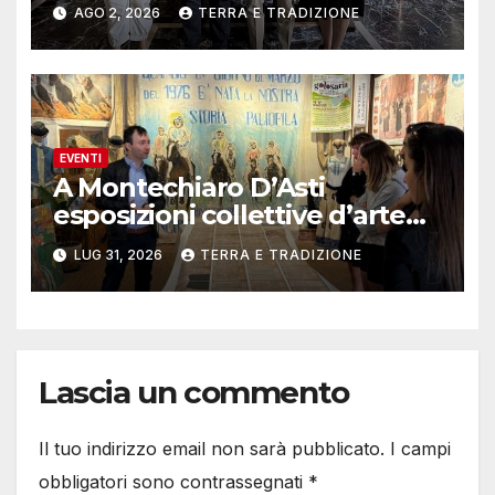
musicale Rocca
AGO 2, 2026
TERRA E TRADIZIONE
EVENTI
A Montechiaro D’Asti
esposizioni collettive d’arte
contemporanea
LUG 31, 2026
TERRA E TRADIZIONE
Lascia un commento
Il tuo indirizzo email non sarà pubblicato.
I campi
obbligatori sono contrassegnati
*