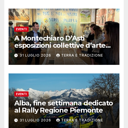
EVENTI
A Montechiaro D’Asti
esposizioni collettive d’arte
contemporanea
31 LUGLIO 2026
TERRA E TRADIZIONE
EVENTI
Alba, fine settimana dedicato
al Rally Regione Piemonte
31 LUGLIO 2026
TERRA E TRADIZIONE