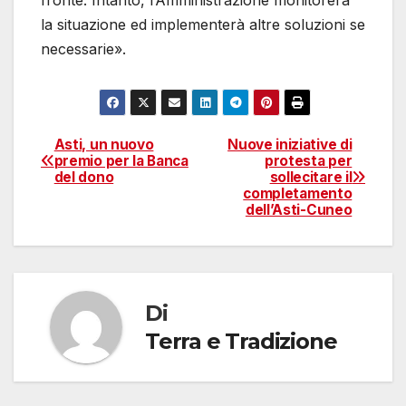
fronte. Intanto, l’Amministrazione monitorerà
la situazione ed implementerà altre soluzioni se
necessarie».
Asti, un nuovo
Nuove iniziative di
Navigazione
premio per la Banca
protesta per
del dono
sollecitare il
articoli
completamento
dell’Asti-Cuneo
Di
Terra e Tradizione