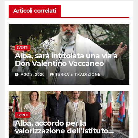
Articoli correlati
EVENTI
Alba, sarà intitolata una via a
Don Valentino Vaccaneo
AGO 3, 2026
TERRA E TRADIZIONE
EVENTI
Alba, accordo per la
valorizzazione dell’Istituto