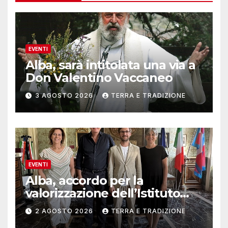
EVENTI
Alba, sarà intitolata una via a
Don Valentino Vaccaneo
3 AGOSTO 2026
TERRA E TRADIZIONE
EVENTI
Alba, accordo per la
valorizzazione dell’Istituto
musicale Rocca
2 AGOSTO 2026
TERRA E TRADIZIONE