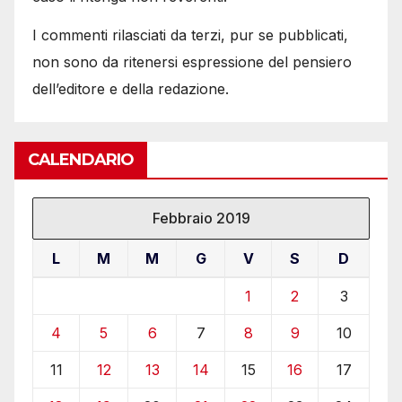
I commenti rilasciati da terzi, pur se pubblicati,
non sono da ritenersi espressione del pensiero
dell’editore e della redazione.
CALENDARIO
Febbraio 2019
L
M
M
G
V
S
D
1
2
3
4
5
6
7
8
9
10
11
12
13
14
15
16
17