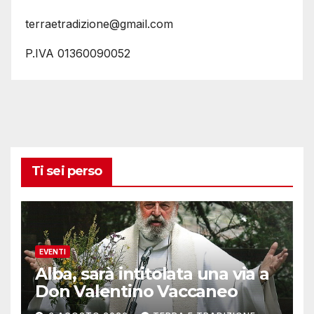
terraetradizione@gmail.com
P.IVA 01360090052
Ti sei perso
EVENTI
Alba, sarà intitolata una via a
Don Valentino Vaccaneo