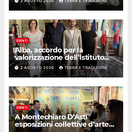
3 AGOSTO 2026
TERRA E TRADIZIONE
EVENTI
Alba, accordo per la
valorizzazione dell’Istituto
musicale Rocca
2 AGOSTO 2026
TERRA E TRADIZIONE
EVENTI
A Montechiaro D’Asti
esposizioni collettive d’arte
contemporanea