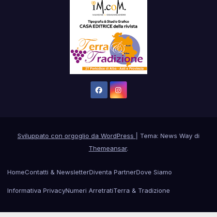
Sviluppato con orgoglio da WordPress
|
Tema: News Way di
Themeansar
.
Home
Contatti & Newsletter
Diventa Partner
Dove Siamo
Informativa Privacy
Numeri Arretrati
Terra & Tradizione