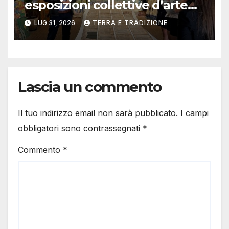
esposizioni collettive d’arte
contemporanea
LUG 31, 2026
TERRA E TRADIZIONE
Lascia un commento
Il tuo indirizzo email non sarà pubblicato.
I campi
obbligatori sono contrassegnati
*
Commento
*