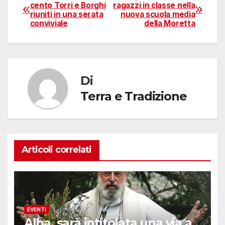
Navigazione
cento Torri e Borghi
ragazzi in classe nella
riuniti in una serata
nuova scuola media
articoli
conviviale
della Moretta
Di
Terra e Tradizione
Articoli correlati
EVENTI
Alba, sarà intitolata una via a