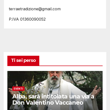
terraetradizione@gmail.com
P.IVA 01360090052
Ti sei perso
EVENTI
Alba, sarà intitolata una via a
Don Valentino Vaccaneo