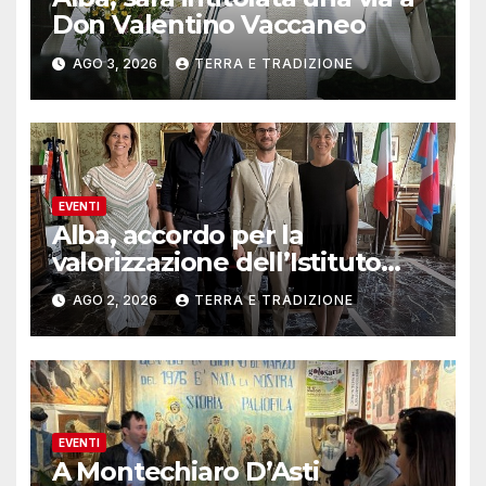
Don Valentino Vaccaneo
AGO 3, 2026
TERRA E TRADIZIONE
EVENTI
Alba, accordo per la
valorizzazione dell’Istituto
musicale Rocca
AGO 2, 2026
TERRA E TRADIZIONE
EVENTI
A Montechiaro D’Asti