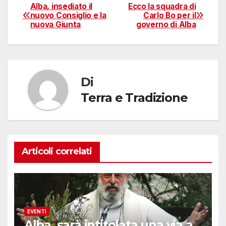
Alba, insediato il
Ecco la squadra di
Navigazione
nuovo Consiglio e la
Carlo Bo per il
nuova Giunta
governo di Alba
articoli
Di
Terra e Tradizione
Articoli correlati
EVENTI
Alba, sarà intitolata una via a