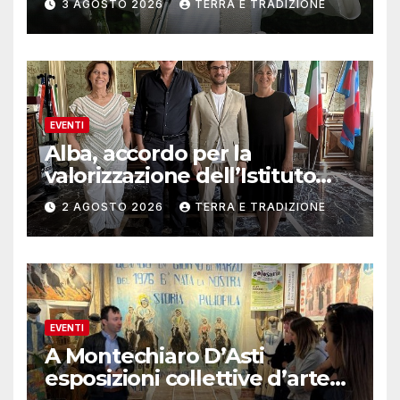
3 AGOSTO 2026
TERRA E TRADIZIONE
EVENTI
Alba, accordo per la
valorizzazione dell’Istituto
musicale Rocca
2 AGOSTO 2026
TERRA E TRADIZIONE
EVENTI
A Montechiaro D’Asti
esposizioni collettive d’arte