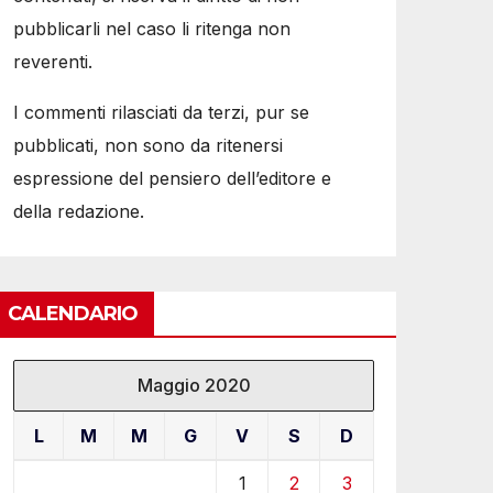
pubblicarli nel caso li ritenga non
reverenti.
I commenti rilasciati da terzi, pur se
pubblicati, non sono da ritenersi
espressione del pensiero dell’editore e
della redazione.
CALENDARIO
Maggio 2020
L
M
M
G
V
S
D
1
2
3