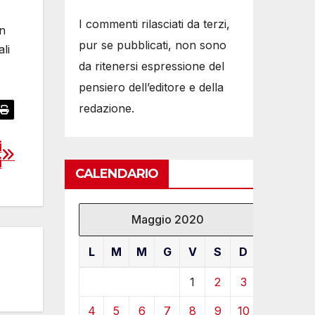
I commenti rilasciati da terzi,
un
pur se pubblicati, non sono
li
da ritenersi espressione del
pensiero dell’editore e della
redazione.
i
i
CALENDARIO
Maggio 2020
L
M
M
G
V
S
D
1
2
3
4
5
6
7
8
9
10