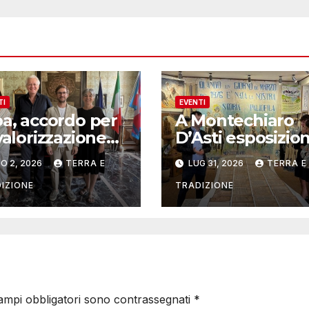
TI
EVENTI
ba, accordo per
A Montechiaro
valorizzazione
D’Asti esposizion
l’Istituto
collettive d’arte
O 2, 2026
TERRA E
LUG 31, 2026
TERRA E
sicale Rocca
contemporanea
IZIONE
TRADIZIONE
campi obbligatori sono contrassegnati
*