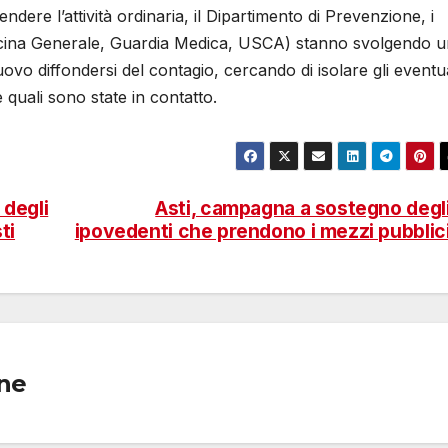
endere l’attività ordinaria, il Dipartimento di Prevenzione, i
edicina Generale, Guardia Medica, USCA) stanno svolgendo 
vo diffondersi del contagio, cercando di isolare gli eventua
 quali sono state in contatto.
 degli
Asti, campagna a sostegno degl
ti
ipovedenti che prendono i mezzi pubblic
one