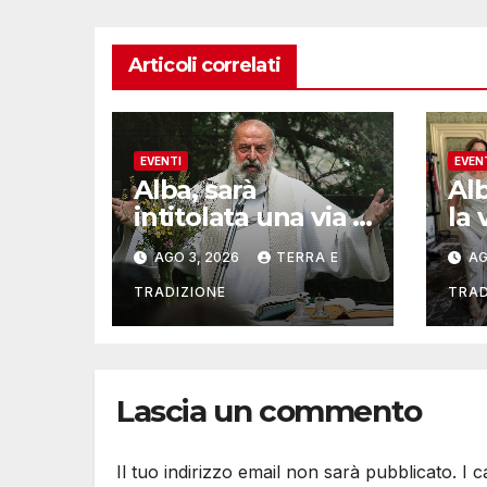
Articoli correlati
EVENTI
EVEN
Alba, sarà
Al
intitolata una via a
la 
Don Valentino
del
AGO 3, 2026
TERRA E
AG
Vaccaneo
mu
TRADIZIONE
TRAD
Lascia un commento
Il tuo indirizzo email non sarà pubblicato.
I 