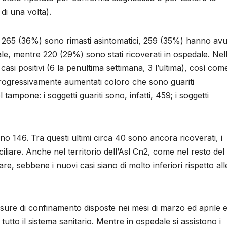
di una volta).
Cn2, 265 (36%) sono rimasti asintomatici, 259 (35%) hanno av
ale, mentre 220 (29%) sono stati ricoverati in ospedale. Nel
casi positivi (6 la penultima settimana, 3 l’ultima), così come
rogressivamente aumentati coloro che sono guariti
tampone: i soggetti guariti sono, infatti, 459; i soggetti
o 146. Tra questi ultimi circa 40 sono ancora ricoverati, i
iliare. Anche nel territorio dell’Asl Cn2, come nel resto del
re, sebbene i nuovi casi siano di molto inferiori rispetto all
sure di confinamento disposte nei mesi di marzo ed aprile 
utto il sistema sanitario. Mentre in ospedale si assistono i