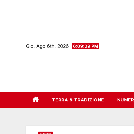
Salta
al
contenuto
Gio. Ago 6th, 2026
6:09:10 PM
TERRA & TRADIZIONE
NUMER