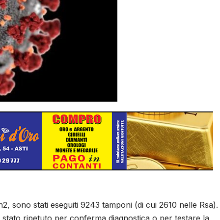
Cn2, sono stati eseguiti 9243 tamponi (di cui 2610 nelle Rsa).
stato ripetuto per conferma diagnostica o per testare la