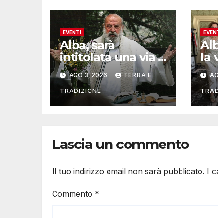
EVENTI
EVEN
Alba, sarà
Al
intitolata una via a
la 
Don Valentino
del
AGO 3, 2026
TERRA E
AG
Vaccaneo
mu
TRADIZIONE
TRAD
Lascia un commento
Il tuo indirizzo email non sarà pubblicato.
I 
Commento
*