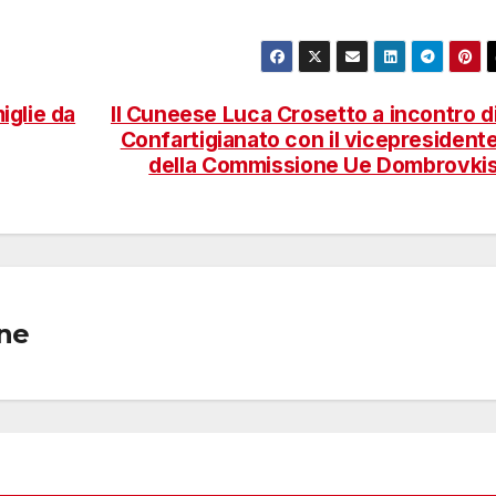
iglie da
Il Cuneese Luca Crosetto a incontro d
Confartigianato con il vicepresident
della Commissione Ue Dombrovki
one