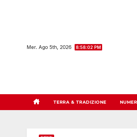
Salta
al
contenuto
Mer. Ago 5th, 2026
8:58:03 PM
TERRA & TRADIZIONE
NUMER