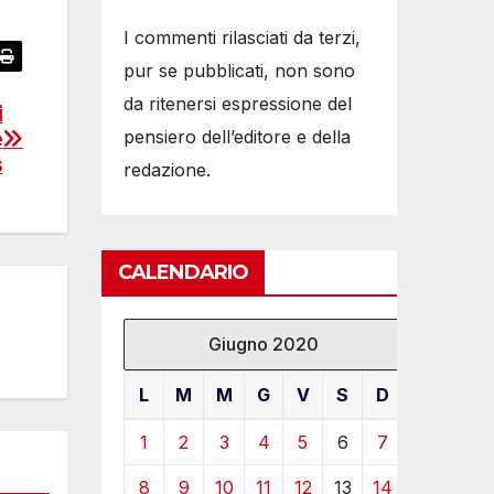
I commenti rilasciati da terzi,
pur se pubblicati, non sono
da ritenersi espressione del
i
pensiero dell’editore e della
e
s
redazione.
CALENDARIO
Giugno 2020
L
M
M
G
V
S
D
1
2
3
4
5
6
7
8
9
10
11
12
13
14