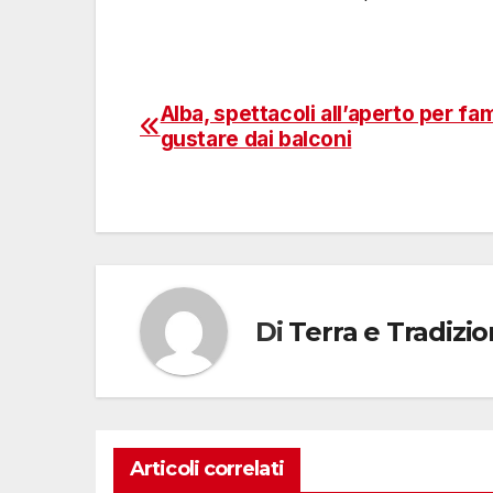
Alba, spettacoli all’aperto per fam
Navigazione
gustare dai balconi
articoli
Di
Terra e Tradizi
Articoli correlati