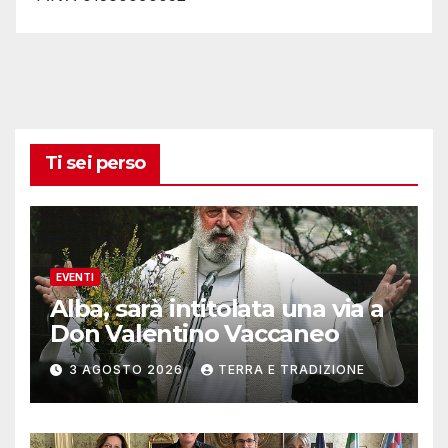
Ti sei perso
EVENTI
Alba, sarà intitolata una via a
Don Valentino Vaccaneo
3 AGOSTO 2026
TERRA E TRADIZIONE