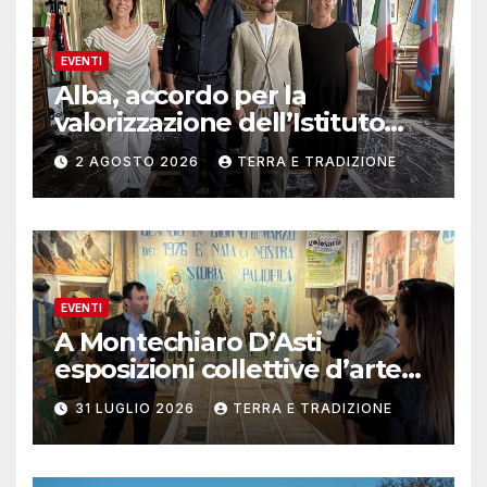
EVENTI
Alba, accordo per la
valorizzazione dell’Istituto
musicale Rocca
2 AGOSTO 2026
TERRA E TRADIZIONE
EVENTI
A Montechiaro D’Asti
esposizioni collettive d’arte
contemporanea
31 LUGLIO 2026
TERRA E TRADIZIONE