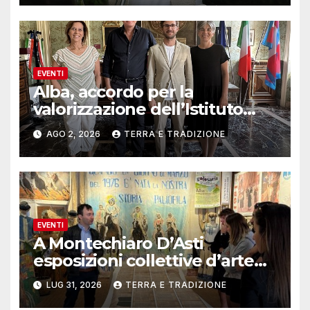
EVENTI
Alba, accordo per la
valorizzazione dell’Istituto
musicale Rocca
AGO 2, 2026
TERRA E TRADIZIONE
EVENTI
A Montechiaro D’Asti
esposizioni collettive d’arte
contemporanea
LUG 31, 2026
TERRA E TRADIZIONE