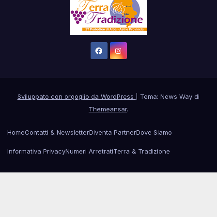
Sviluppato con orgoglio da WordPress
|
Tema: News Way di
Themeansar
.
Home
Contatti & Newsletter
Diventa Partner
Dove Siamo
Informativa Privacy
Numeri Arretrati
Terra & Tradizione