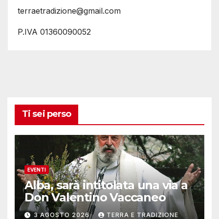
terraetradizione@gmail.com
P.IVA 01360090052
Ti sei perso
EVENTI
Alba, sarà intitolata una via a
Don Valentino Vaccaneo
3 AGOSTO 2026
TERRA E TRADIZIONE