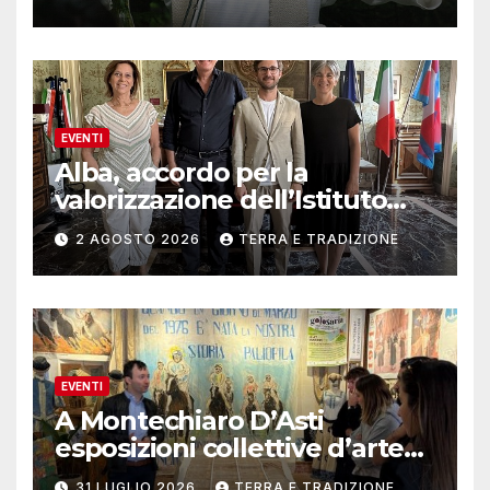
EVENTI
Alba, accordo per la
valorizzazione dell’Istituto
musicale Rocca
2 AGOSTO 2026
TERRA E TRADIZIONE
EVENTI
A Montechiaro D’Asti
esposizioni collettive d’arte
contemporanea
31 LUGLIO 2026
TERRA E TRADIZIONE