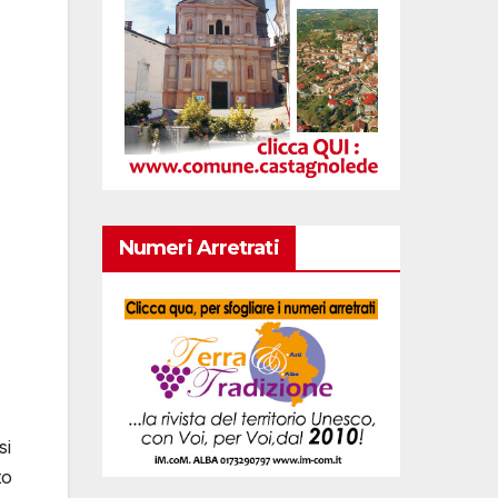
Numeri Arretrati
si
to