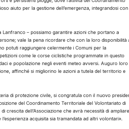
orti e persistenti piogge, dove l’attività del Coordinamento
ezioso aiuto per la gestione dell’emergenza, integrandosi con 
ara Lanfranco – possiamo garantire azioni che portano a
persone; vale la pena ricordare che con la loro disponibilità 
 sono potuti raggiungere celermente i Comuni per la
petizioni come le corse ciclistiche programmate in questo
ndaci e popolazione negli eventi meteo avversi. Auguro loro
ne, affinché si migliorino le azioni a tutela del territorio e
teria di protezione civile, si congratula con il nuovo preside
sizione del Coordinamento Territoriale del Volontariato di
 di crescita dell’Associazione che avrà necessità di ampliare
e l’esperienza acquisita sia tramandata ad altri volontari».