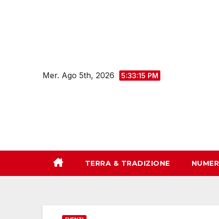
Salta
al
contenuto
Mer. Ago 5th, 2026
5:33:16 PM
TERRA & TRADIZIONE
NUMER