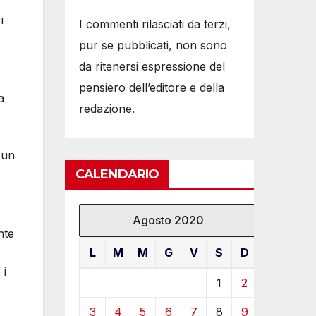
i
I commenti rilasciati da terzi,
pur se pubblicati, non sono
da ritenersi espressione del
pensiero dell’editore e della
a
redazione.
 un
CALENDARIO
Agosto 2020
nte
L
M
M
G
V
S
D
 i
1
2
3
4
5
6
7
8
9