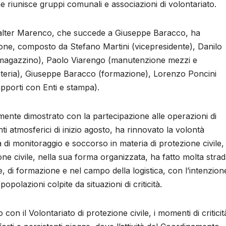
he riunisce gruppi comunali e associazioni di volontariato.
alter Marenco, che succede a Giuseppe Baracco, ha
zione, composto da Stefano Martini (vicepresidente), Danilo
e magazzino), Paolo Viarengo (manutenzione mezzi e
eteria), Giuseppe Baracco (formazione), Lorenzo Poncini
pporti con Enti e stampa).
nte dimostrato con la partecipazione alle operazioni di
nti atmosferici di inizio agosto, ha rinnovato la volontà
tà di monitoraggio e soccorso in materia di protezione civile,
one civile, nella sua forma organizzata, ha fatto molta strad
e, di formazione e nel campo della logistica, con l’intenzion
popolazioni colpite da situazioni di criticità.
on il Volontariato di protezione civile, i momenti di criticit