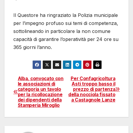
Il Questore ha ringraziato la Polizia municipale
per l’impegno profuso sui temi di competenza,
sottolineando in particolare la non comune
capacità di garantire l’operatività per 24 ore su
365 giorni l’anno.
Alba, convocato con
Per Confagricoltura
Navigazione
le associazioni di
Asti troppo basso il
categoria un tavolo
prezzo di partenza
articoli
per la ricollocazione
della nocciola fissato
dei dipendenti della
a Castagnole Lanze
Stamperia Miroglio