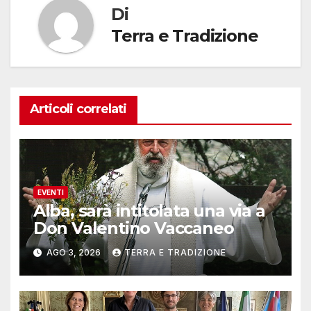
Di
Terra e Tradizione
Articoli correlati
EVENTI
Alba, sarà intitolata una via a
Don Valentino Vaccaneo
AGO 3, 2026
TERRA E TRADIZIONE