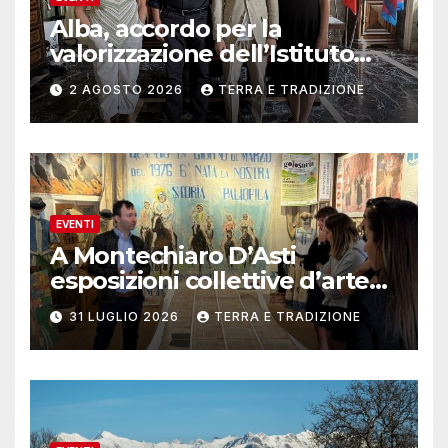
Alba, accordo per la
valorizzazione dell’Istituto
musicale Rocca
2 AGOSTO 2026
TERRA E TRADIZIONE
EVENTI
A Montechiaro D’Asti
esposizioni collettive d’arte
contemporanea
31 LUGLIO 2026
TERRA E TRADIZIONE