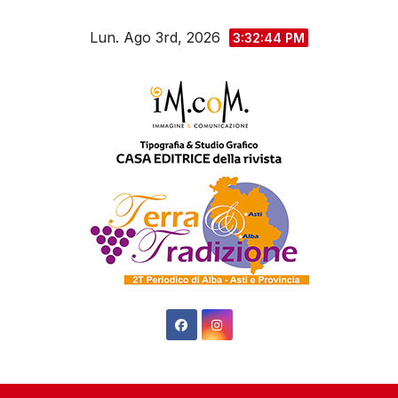
Salta
Lun. Ago 3rd, 2026
al
3:32:46 PM
contenuto