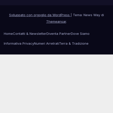
Sviluppato con orgoglio da WordPress
|
Tema: News Way di
Themeansar
.
Home
Contatti & Newsletter
Diventa Partner
Dove Siamo
Informativa Privacy
Numeri Arretrati
Terra & Tradizione