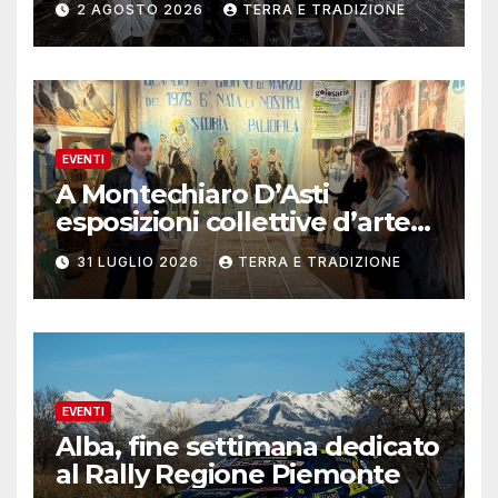
2 AGOSTO 2026
TERRA E TRADIZIONE
EVENTI
A Montechiaro D’Asti
esposizioni collettive d’arte
contemporanea
31 LUGLIO 2026
TERRA E TRADIZIONE
EVENTI
Alba, fine settimana dedicato
al Rally Regione Piemonte