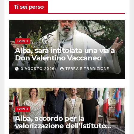
Ti sei perso
EVENTI
Alba, sarà intitolata una via a
Don Valentino Vaccaneo
3 AGOSTO 2026
TERRA E TRADIZIONE
EVENTI
Alba, accordo per la
valorizzazione dell’Istituto
musicale Rocca