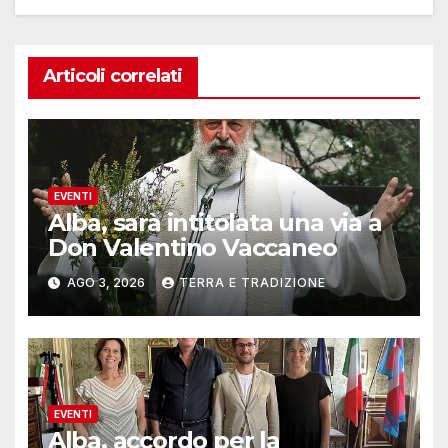
Articoli correlati
EVENTI
Alba, sarà intitolata una via a
Don Valentino Vaccaneo
AGO 3, 2026
TERRA E TRADIZIONE
EVENTI
Alba, accordo per la