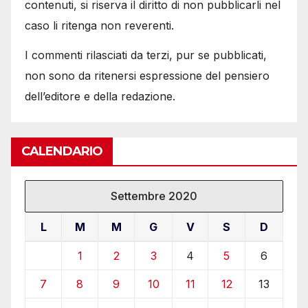
contenuti, si riserva il diritto di non pubblicarli nel
caso li ritenga non reverenti.
I commenti rilasciati da terzi, pur se pubblicati,
non sono da ritenersi espressione del pensiero
dell’editore e della redazione.
CALENDARIO
Settembre 2020
L
M
M
G
V
S
D
1
2
3
4
5
6
7
8
9
10
11
12
13