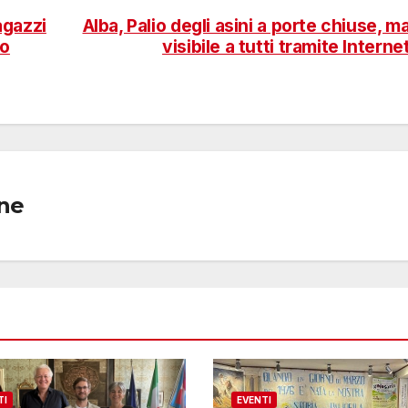
agazzi
Alba, Palio degli asini a porte chiuse, m
to
visibile a tutti tramite Interne
one
TI
EVENTI