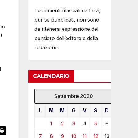
I commenti rilasciati da terzi,
pur se pubblicati, non sono
ino
da ritenersi espressione del
i
pensiero dell’editore e della
redazione.
l
CALENDARIO
Settembre 2020
L
M
M
G
V
S
D
1
2
3
4
5
6
7
8
9
10
11
12
13