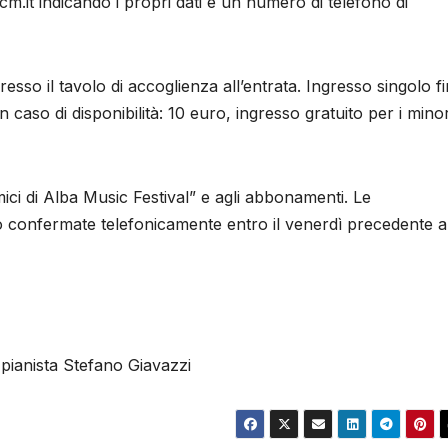
m.it indicando i propri dati e un numero di telefono di
esso il tavolo di accoglienza all’entrata. Ingresso singolo f
 caso di disponibilità: 10 euro, ingresso gratuito per i minor
mici di Alba Music Festival” e agli abbonamenti. Le
no confermate telefonicamente entro il venerdì precedente a
l pianista Stefano Giavazzi