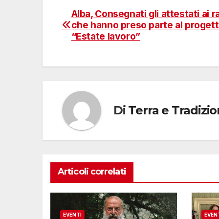
Alba, Consegnati gli attestati ai r
Navigazione
che hanno preso parte al proget
articoli
“Estate lavoro”
Di
Terra e Tradizi
Articoli correlati
EVENTI
EVEN