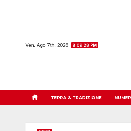
Salta
al
contenuto
Ven. Ago 7th, 2026
8:09:29 PM
TERRA & TRADIZIONE
NUMER