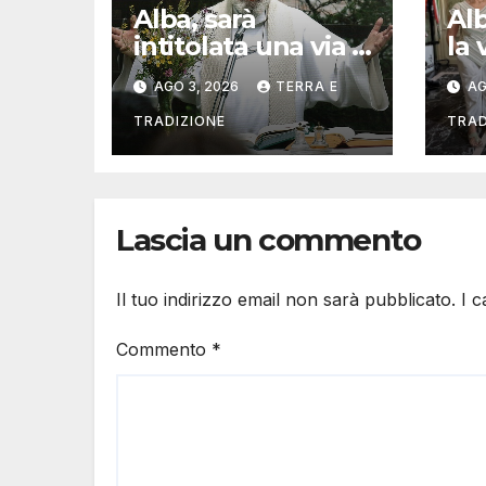
Alba, sarà
Al
intitolata una via a
la 
Don Valentino
del
AGO 3, 2026
TERRA E
AG
Vaccaneo
mu
TRADIZIONE
TRAD
Lascia un commento
Il tuo indirizzo email non sarà pubblicato.
I 
Commento
*