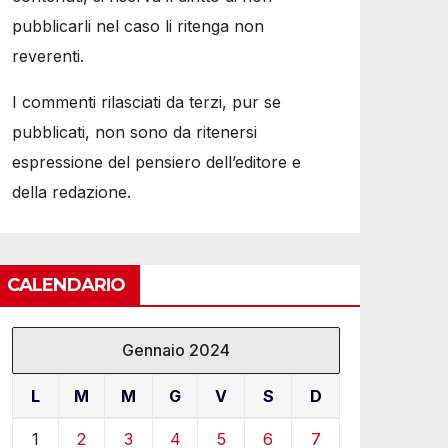
pubblicarli nel caso li ritenga non
reverenti.
I commenti rilasciati da terzi, pur se
pubblicati, non sono da ritenersi
espressione del pensiero dell’editore e
della redazione.
CALENDARIO
Gennaio 2024
L
M
M
G
V
S
D
1
2
3
4
5
6
7