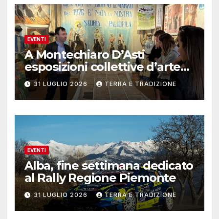
EVENTI
A Montechiaro D’Asti
esposizioni collettive d’arte
contemporanea
31 LUGLIO 2026
TERRA E TRADIZIONE
EVENTI
Alba, fine settimana dedicato
al Rally Regione Piemonte
31 LUGLIO 2026
TERRA E TRADIZIONE