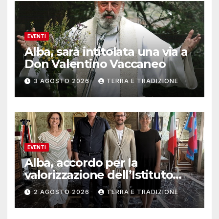
EVENTI
Alba, sarà intitolata una via a
Don Valentino Vaccaneo
3 AGOSTO 2026
TERRA E TRADIZIONE
EVENTI
Alba, accordo per la
valorizzazione dell’Istituto
musicale Rocca
2 AGOSTO 2026
TERRA E TRADIZIONE