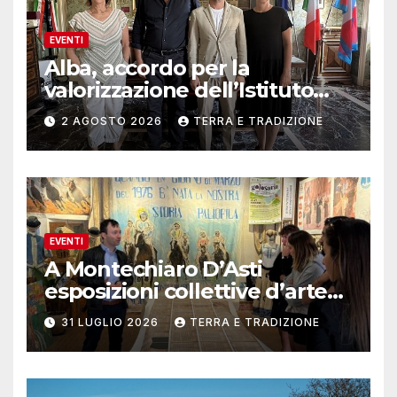
EVENTI
Alba, accordo per la
valorizzazione dell’Istituto
musicale Rocca
2 AGOSTO 2026
TERRA E TRADIZIONE
EVENTI
A Montechiaro D’Asti
esposizioni collettive d’arte
contemporanea
31 LUGLIO 2026
TERRA E TRADIZIONE