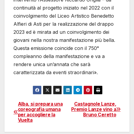
continuità al progetto iniziato nel 2022 con il
coinvolgimento del Liceo Artistico Benedetto
Alfieri di Asti per la realizzazione del drappo
2023 ed è mirata ad un coinvolgimento dei
giovani nella nostra manifestazione più bella.
Questa emissione coincide con il 750°
compleanno della manifestazione e va a
rendere unica un’annata che sarà
caratterizzata da eventi straordinari».
Alba, si prepara una
Castagnole Lanze,
Navigazione
coreografia umana
Premio Lanze vino a
per accogliere la
Bruno Ceretto
articoli
Vuelta