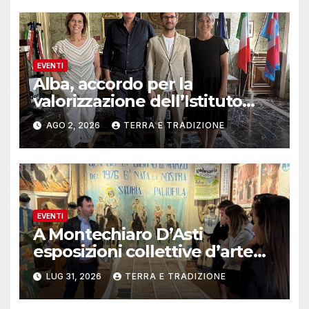
EVENTI
Alba, accordo per la
valorizzazione dell’Istituto
musicale Rocca
AGO 2, 2026
TERRA E TRADIZIONE
EVENTI
A Montechiaro D’Asti
esposizioni collettive d’arte
contemporanea
LUG 31, 2026
TERRA E TRADIZIONE