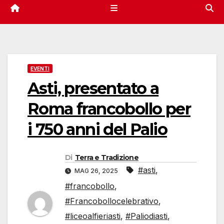
EVENTI
Asti, presentato a
Roma francobollo per
i 750 anni del Palio
Di
Terra e Tradizione
#asti
,
MAG 26, 2025
#francobollo
,
#Francobollocelebrativo
,
#liceoalfieriasti
,
#Paliodiasti
,