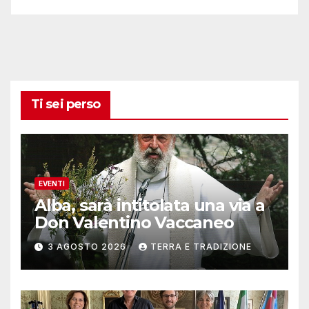
Ti sei perso
EVENTI
Alba, sarà intitolata una via a
Don Valentino Vaccaneo
3 AGOSTO 2026
TERRA E TRADIZIONE