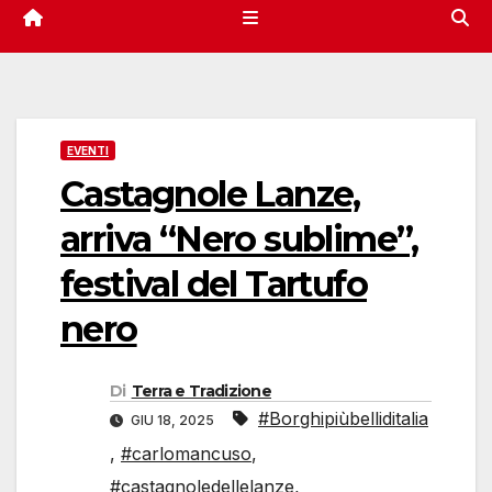
EVENTI
Castagnole Lanze,
arriva “Nero sublime”,
festival del Tartufo
nero
Di
Terra e Tradizione
#Borghipiùbelliditalia
GIU 18, 2025
,
#carlomancuso
,
#castagnoledellelanze
,