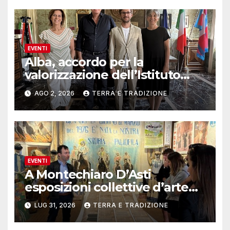
EVENTI
Alba, accordo per la
valorizzazione dell’Istituto
musicale Rocca
AGO 2, 2026
TERRA E TRADIZIONE
EVENTI
A Montechiaro D’Asti
esposizioni collettive d’arte
contemporanea
LUG 31, 2026
TERRA E TRADIZIONE