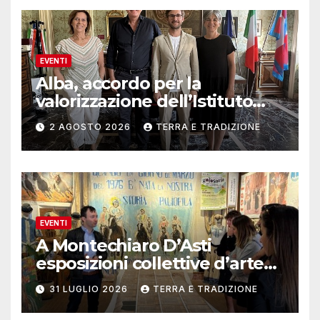
EVENTI
Alba, accordo per la
valorizzazione dell’Istituto
musicale Rocca
2 AGOSTO 2026
TERRA E TRADIZIONE
EVENTI
A Montechiaro D’Asti
esposizioni collettive d’arte
contemporanea
31 LUGLIO 2026
TERRA E TRADIZIONE