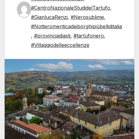
#CentroNazionaleStudidelTartufo
,
#GianlucaRenzi
,
#Nerosublime
,
#Notteromenticadeiborghipiùbelliditalia
,
#provinciadiasti
,
#tartufonero
,
#Villaggiodelleeccellenze