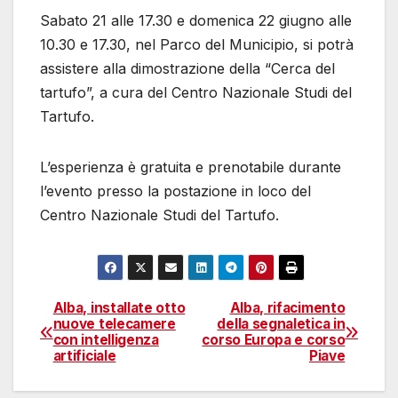
Sabato 21 alle 17.30 e domenica 22 giugno alle
10.30 e 17.30, nel Parco del Municipio, si potrà
assistere alla dimostrazione della “Cerca del
tartufo”, a cura del Centro Nazionale Studi del
Tartufo.
L’esperienza è gratuita e prenotabile durante
l’evento presso la postazione in loco del
Centro Nazionale Studi del Tartufo.
Alba, installate otto
Alba, rifacimento
Navigazione
nuove telecamere
della segnaletica in
con intelligenza
corso Europa e corso
articoli
artificiale
Piave