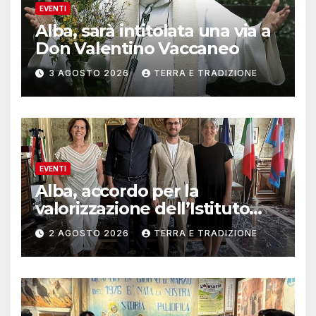
EVENTI
Alba, sarà intitolata una via a
Don Valentino Vaccaneo
3 AGOSTO 2026
TERRA E TRADIZIONE
EVENTI
Alba, accordo per la
valorizzazione dell’Istituto
musicale Rocca
2 AGOSTO 2026
TERRA E TRADIZIONE