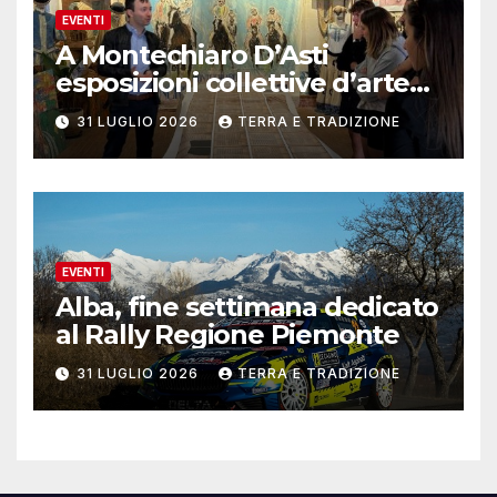
EVENTI
A Montechiaro D’Asti
esposizioni collettive d’arte
contemporanea
31 LUGLIO 2026
TERRA E TRADIZIONE
EVENTI
Alba, fine settimana dedicato
al Rally Regione Piemonte
31 LUGLIO 2026
TERRA E TRADIZIONE