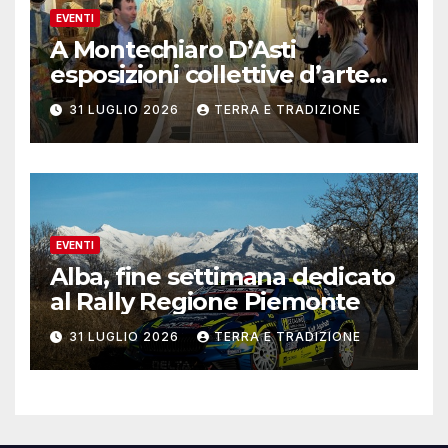
EVENTI
A Montechiaro D’Asti
esposizioni collettive d’arte
contemporanea
31 LUGLIO 2026
TERRA E TRADIZIONE
EVENTI
Alba, fine settimana dedicato
al Rally Regione Piemonte
31 LUGLIO 2026
TERRA E TRADIZIONE