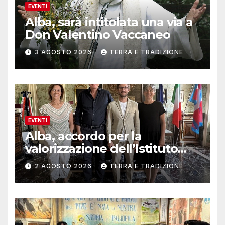
EVENTI
Alba, sarà intitolata una via a
Don Valentino Vaccaneo
3 AGOSTO 2026
TERRA E TRADIZIONE
EVENTI
Alba, accordo per la
valorizzazione dell’Istituto
musicale Rocca
2 AGOSTO 2026
TERRA E TRADIZIONE