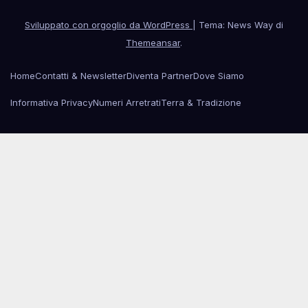
Sviluppato con orgoglio da WordPress
|
Tema: News Way di
Themeansar
.
Home
Contatti & Newsletter
Diventa Partner
Dove Siamo
Informativa Privacy
Numeri Arretrati
Terra & Tradizione