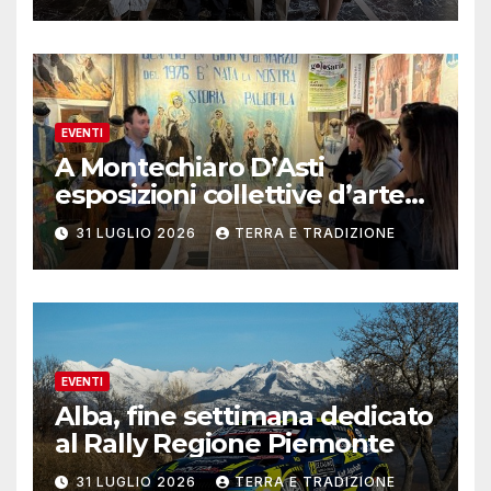
EVENTI
A Montechiaro D’Asti
esposizioni collettive d’arte
contemporanea
31 LUGLIO 2026
TERRA E TRADIZIONE
EVENTI
Alba, fine settimana dedicato
al Rally Regione Piemonte
31 LUGLIO 2026
TERRA E TRADIZIONE