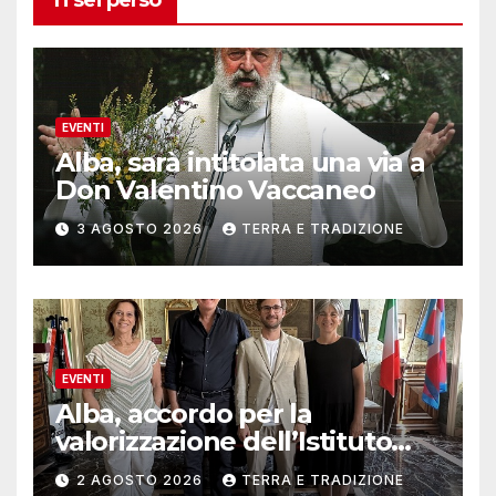
EVENTI
Alba, sarà intitolata una via a
Don Valentino Vaccaneo
3 AGOSTO 2026
TERRA E TRADIZIONE
EVENTI
Alba, accordo per la
valorizzazione dell’Istituto
musicale Rocca
2 AGOSTO 2026
TERRA E TRADIZIONE