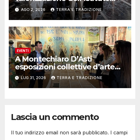
musicale Rocca
AGO 2, 2026
TERRA E TRADIZIONE
EVENTI
A Montechiaro D’Asti
esposizioni collettive d’arte
contemporanea
LUG 31, 2026
TERRA E TRADIZIONE
Lascia un commento
Il tuo indirizzo email non sarà pubblicato.
I campi