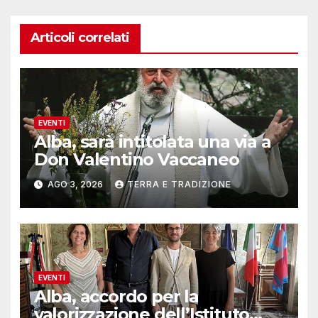
Articoli correlati
EVENTI
Alba, sarà intitolata una via a
Don Valentino Vaccaneo
AGO 3, 2026
TERRA E TRADIZIONE
EVENTI
Alba, accordo per la
valorizzazione dell’Istituto