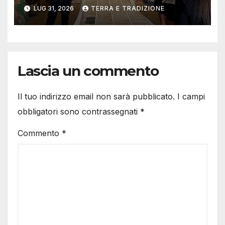
contemporanea
LUG 31, 2026
TERRA E TRADIZIONE
Lascia un commento
Il tuo indirizzo email non sarà pubblicato.
I campi
obbligatori sono contrassegnati
*
Commento
*