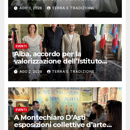
AGO 3, 2026
TERRA E TRADIZIONE
EVENTI
Alba, accordo per la
valorizzazione dell’Istituto
musicale Rocca
AGO 2, 2026
TERRA E TRADIZIONE
EVENTI
A Montechiaro D’Asti
esposizioni collettive d’arte