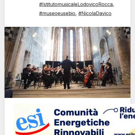
#IstitutomusicaleLodovicoRocca
,
#museoeusebio
,
#NicolaDavico