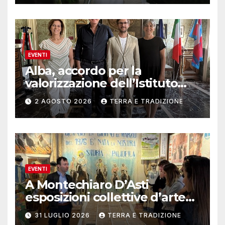
EVENTI
Alba, accordo per la
valorizzazione dell’Istituto
musicale Rocca
2 AGOSTO 2026
TERRA E TRADIZIONE
EVENTI
A Montechiaro D’Asti
esposizioni collettive d’arte
contemporanea
31 LUGLIO 2026
TERRA E TRADIZIONE