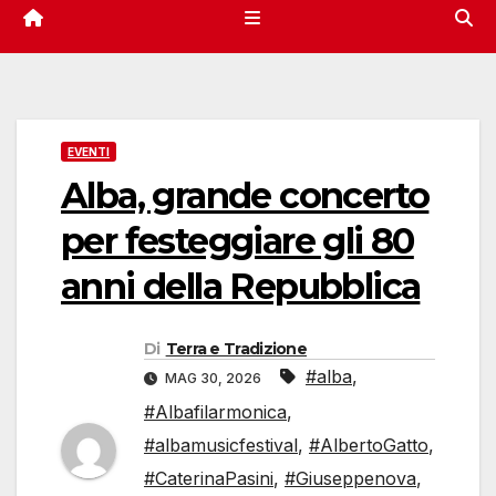
EVENTI
Alba, grande concerto
per festeggiare gli 80
anni della Repubblica
Di
Terra e Tradizione
#alba
,
MAG 30, 2026
#Albafilarmonica
,
#albamusicfestival
,
#AlbertoGatto
,
#CaterinaPasini
,
#Giuseppenova
,