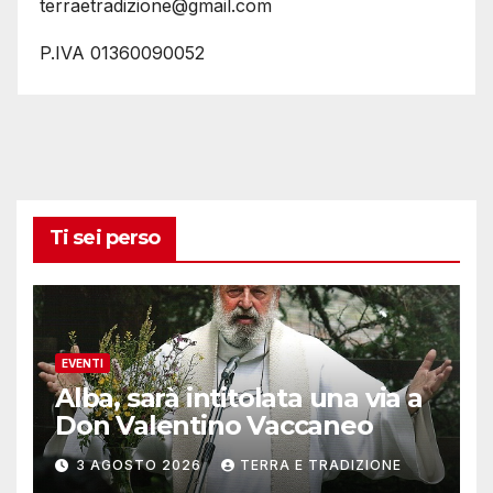
terraetradizione@gmail.com
P.IVA 01360090052
Ti sei perso
EVENTI
Alba, sarà intitolata una via a
Don Valentino Vaccaneo
3 AGOSTO 2026
TERRA E TRADIZIONE