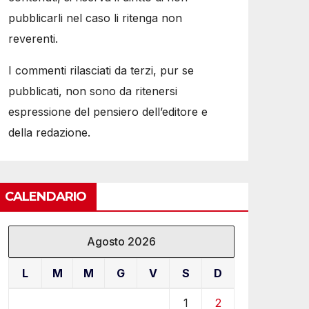
pubblicarli nel caso li ritenga non
reverenti.
I commenti rilasciati da terzi, pur se
pubblicati, non sono da ritenersi
espressione del pensiero dell’editore e
della redazione.
CALENDARIO
Agosto 2026
L
M
M
G
V
S
D
1
2