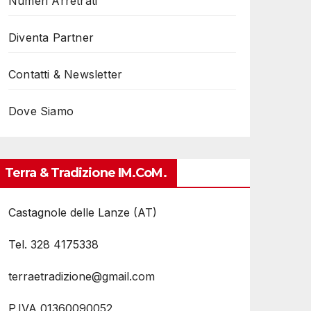
Numeri Arretrati
Diventa Partner
Contatti & Newsletter
Dove Siamo
Terra & Tradizione IM.coM.
Castagnole delle Lanze (AT)
Tel. 328 4175338
terraetradizione@gmail.com
P.IVA 01360090052