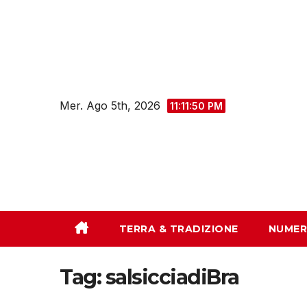
Salta
al
contenuto
Mer. Ago 5th, 2026
11:11:51 PM
TERRA & TRADIZIONE
NUMER
Tag:
salsicciadiBra