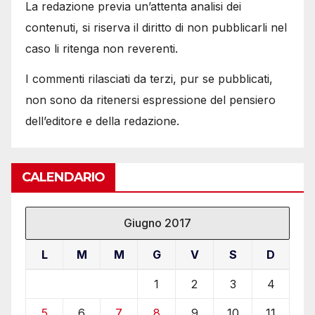
La redazione previa un’attenta analisi dei
contenuti, si riserva il diritto di non pubblicarli nel
caso li ritenga non reverenti.
I commenti rilasciati da terzi, pur se pubblicati,
non sono da ritenersi espressione del pensiero
dell’editore e della redazione.
CALENDARIO
Giugno 2017
L
M
M
G
V
S
D
1
2
3
4
5
6
7
8
9
10
11