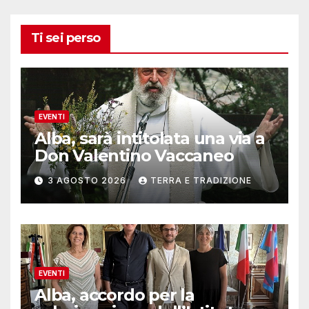
Ti sei perso
EVENTI
Alba, sarà intitolata una via a
Don Valentino Vaccaneo
3 AGOSTO 2026
TERRA E TRADIZIONE
EVENTI
Alba, accordo per la