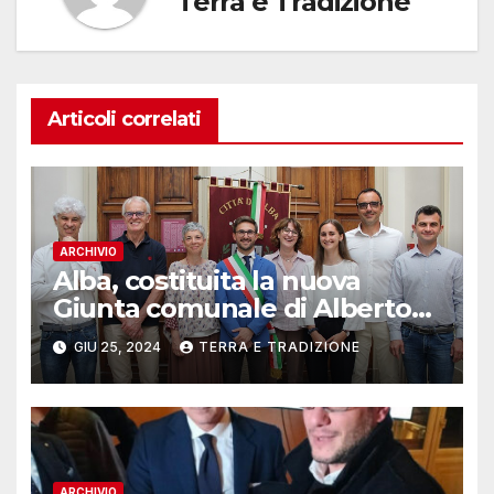
Terra e Tradizione
Articoli correlati
ARCHIVIO
Alba, costituita la nuova
Giunta comunale di Alberto
Gatto
GIU 25, 2024
TERRA E TRADIZIONE
ARCHIVIO