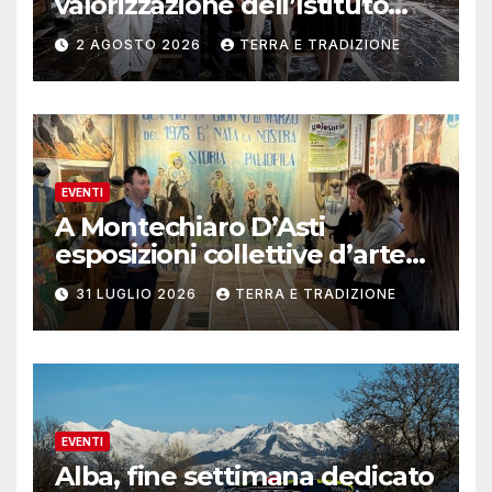
valorizzazione dell’Istituto
musicale Rocca
2 AGOSTO 2026
TERRA E TRADIZIONE
EVENTI
A Montechiaro D’Asti
esposizioni collettive d’arte
contemporanea
31 LUGLIO 2026
TERRA E TRADIZIONE
EVENTI
Alba, fine settimana dedicato