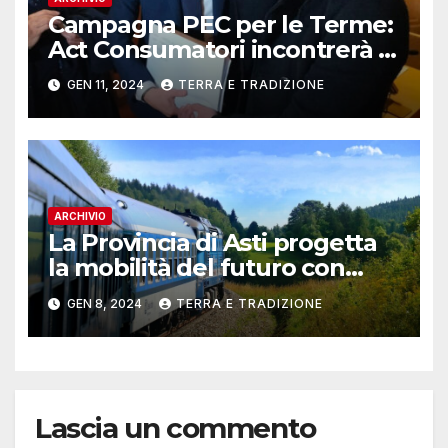
Campagna PEC per le Terme:
Act Consumatori incontrerà il
Governatore Alberto Cirio
GEN 11, 2024
TERRA E TRADIZIONE
ARCHIVIO
La Provincia di Asti progetta
la mobilità del futuro con
“Hydrogen Valley”: on line il
GEN 8, 2024
TERRA E TRADIZIONE
questionario
Lascia un commento