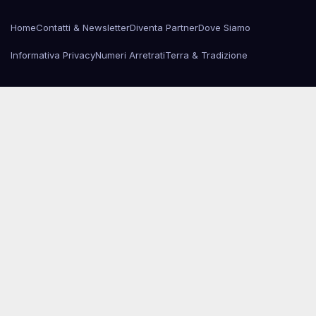
Home
Contatti & Newsletter
Diventa Partner
Dove Siamo
Informativa Privacy
Numeri Arretrati
Terra & Tradizione