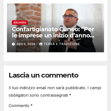
ARCHIVIO
Confartigianato Cuneo: “Per
le imprese un inizio d’anno
già in salita con aumenti dei
GEN 5, 2024
TERRA E TRADIZIONE
pedaggi e obblighi
economici”
Lascia un commento
Il tuo indirizzo email non sarà pubblicato.
I campi
obbligatori sono contrassegnati
*
Commento
*