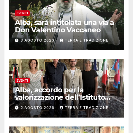
EVENTI
Alba, sarà intitolata una via a
Don Valentino Vaccaneo
3 AGOSTO 2026
TERRA E TRADIZIONE
EVENTI
Alba, accordo per la
valorizzazione dell’Istituto
musicale Rocca
2 AGOSTO 2026
TERRA E TRADIZIONE