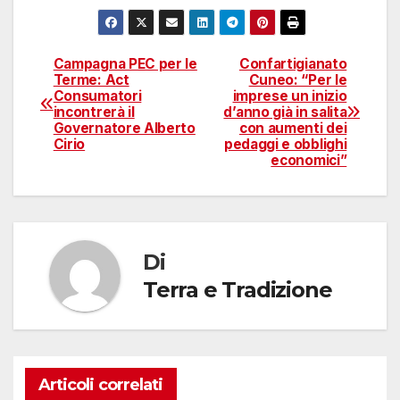
Campagna PEC per le
Confartigianato
Navigazione
Terme: Act
Cuneo: “Per le
Consumatori
imprese un inizio
articoli
incontrerà il
d’anno già in salita
Governatore Alberto
con aumenti dei
Cirio
pedaggi e obblighi
economici”
Di
Terra e Tradizione
Articoli correlati