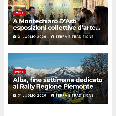
EVENTI
A Montechiaro D’Asti
esposizioni collettive d’arte
contemporanea
31 LUGLIO 2026
TERRA E TRADIZIONE
EVENTI
Alba, fine settimana dedicato
al Rally Regione Piemonte
31 LUGLIO 2026
TERRA E TRADIZIONE