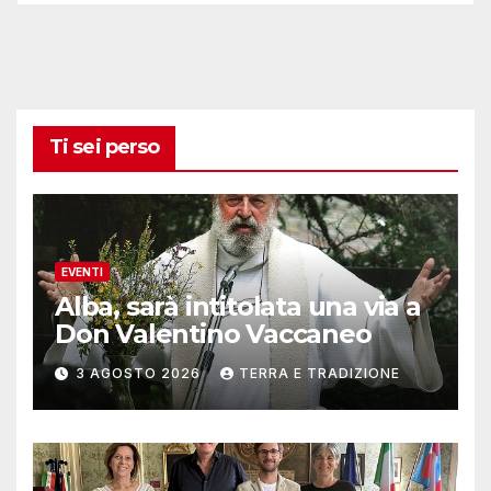
Ti sei perso
EVENTI
Alba, sarà intitolata una via a
Don Valentino Vaccaneo
3 AGOSTO 2026
TERRA E TRADIZIONE