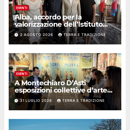
EVENTI
Alba, accordo per la
valorizzazione dell’Istituto
musicale Rocca
2 AGOSTO 2026
TERRA E TRADIZIONE
EVENTI
A Montechiaro D’Asti
esposizioni collettive d’arte
contemporanea
31 LUGLIO 2026
TERRA E TRADIZIONE