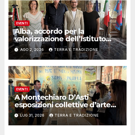
EVENTI
Alba, accordo per la
valorizzazione dell’Istituto
musicale Rocca
AGO 2, 2026
TERRA E TRADIZIONE
EVENTI
A Montechiaro D’Asti
esposizioni collettive d’arte
contemporanea
LUG 31, 2026
TERRA E TRADIZIONE