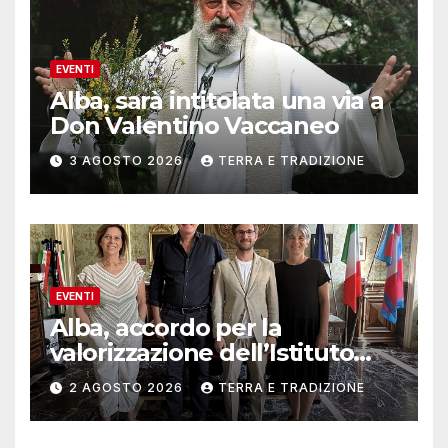
EVENTI
Alba, sarà intitolata una via a
Don Valentino Vaccaneo
3 AGOSTO 2026
TERRA E TRADIZIONE
EVENTI
Alba, accordo per la
valorizzazione dell’Istituto
musicale Rocca
2 AGOSTO 2026
TERRA E TRADIZIONE