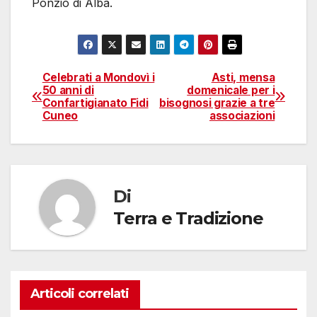
Ponzio di Alba.
Celebrati a Mondovì i
Asti, mensa
Navigazione
50 anni di
domenicale per i
Confartigianato Fidi
bisognosi grazie a tre
articoli
Cuneo
associazioni
Di
Terra e Tradizione
Articoli correlati