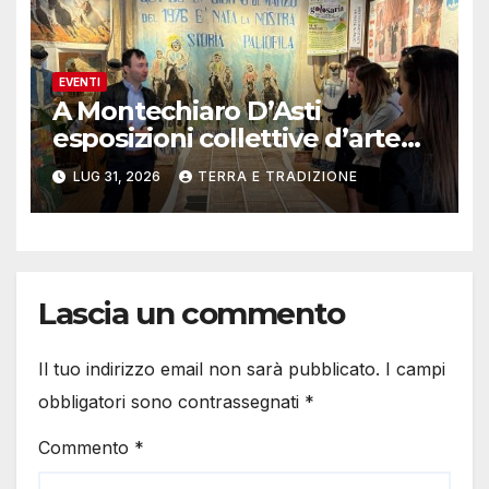
EVENTI
A Montechiaro D’Asti
esposizioni collettive d’arte
contemporanea
LUG 31, 2026
TERRA E TRADIZIONE
Lascia un commento
Il tuo indirizzo email non sarà pubblicato.
I campi
obbligatori sono contrassegnati
*
Commento
*