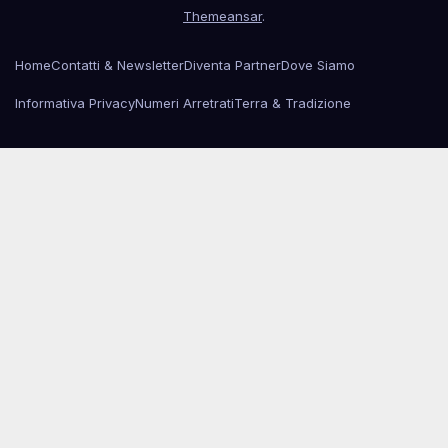
Themeansar
.
Home
Contatti & Newsletter
Diventa Partner
Dove Siamo
Informativa Privacy
Numeri Arretrati
Terra & Tradizione