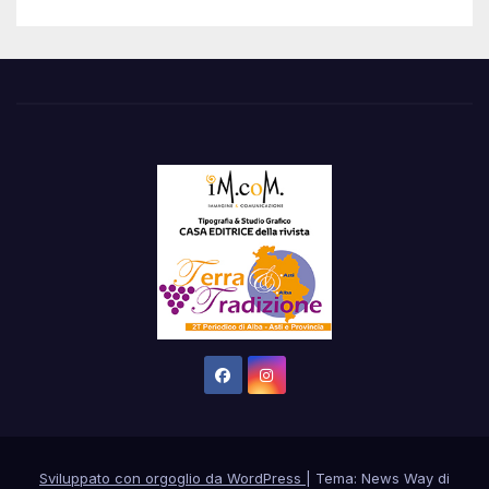
Sviluppato con orgoglio da WordPress
|
Tema: News Way di