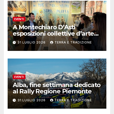
EVENTI
A Montechiaro D’Asti
esposizioni collettive d’arte
contemporanea
31 LUGLIO 2026
TERRA E TRADIZIONE
EVENTI
Alba, fine settimana dedicato
al Rally Regione Piemonte
31 LUGLIO 2026
TERRA E TRADIZIONE