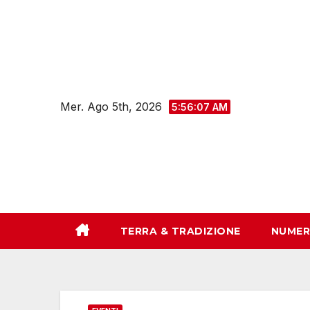
Salta
al
contenuto
Mer. Ago 5th, 2026
5:56:09 AM
TERRA & TRADIZIONE
NUMER