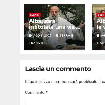
EVENTI
EVEN
Alba, sarà
Al
intitolata una via a
la 
Don Valentino
del
AGO 3, 2026
TERRA E
AG
Vaccaneo
mu
TRADIZIONE
TRAD
Lascia un commento
Il tuo indirizzo email non sarà pubblicato.
I 
Commento
*