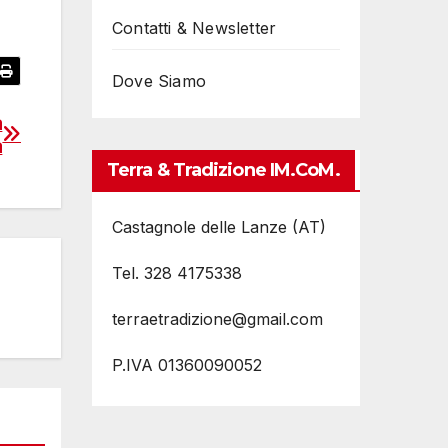
Contatti & Newsletter
Dove Siamo
a
a
Terra & Tradizione IM.coM.
Castagnole delle Lanze (AT)
Tel. 328 4175338
terraetradizione@gmail.com
P.IVA 01360090052