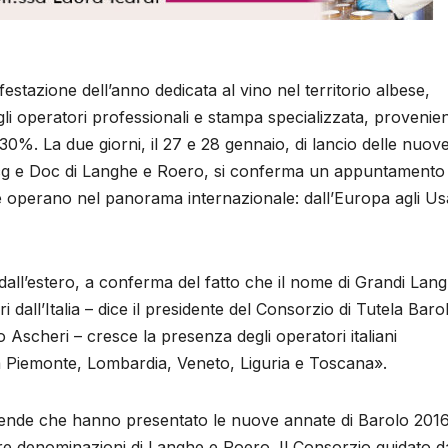
estazione dell’anno dedicata al vino nel territorio albese,
li operatori professionali e stampa specializzata, provenien
30%. La due giorni, il 27 e 28 gennaio, di lancio delle nuov
cg e Doc di Langhe e Roero, si conferma un appuntamento
he operano nel panorama internazionale: dall’Europa agli Us
 dall’estero, a conferma del fatto che il nome di Grandi Lan
dall’Italia – dice il presidente del Consorzio di Tutela Baro
scheri – cresce la presenza degli operatori italiani
a Piemonte, Lombardia, Veneto, Liguria e Toscana».
aziende che hanno presentato le nuove annate di Barolo 2016
re denominazioni di Langhe e Roero. Il Consorzio guidato d