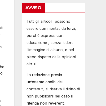
AVVISO
Tutti gli articoli possono
ti
essere commentati da terzi,
e
purché espressi con
educazione , senza ledere
a,
l’immagine di alcuno, e nel
pieno rispetto delle opinioni
altrui.
ghe
lo
La redazione previa
un’attenta analisi dei
contenuti, si riserva il diritto di
non pubblicarli nel caso li
,
ritenga non reverenti.
a