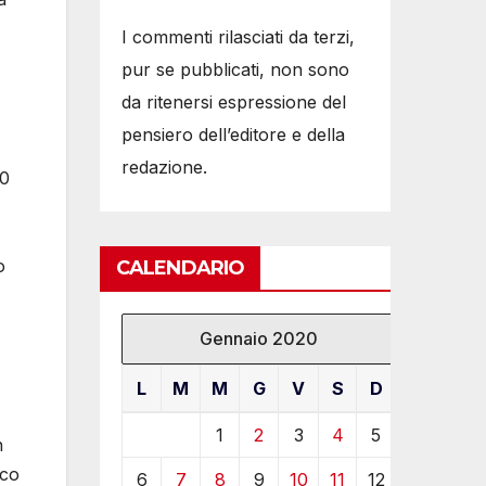
I commenti rilasciati da terzi,
pur se pubblicati, non sono
da ritenersi espressione del
pensiero dell’editore e della
redazione.
00
o
CALENDARIO
Gennaio 2020
L
M
M
G
V
S
D
1
2
3
4
5
n
sco
6
7
8
9
10
11
12