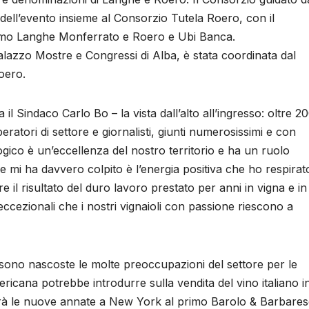
 dell’evento insieme al Consorzio Tutela Roero, con il
smo Langhe Monferrato e Roero e Ubi Banca.
Palazzo Mostre e Congressi di Alba, è stata coordinata dal
oero.
 Sindaco Carlo Bo – la vista dall’alto all’ingresso: oltre 2
eratori di settore e giornalisti, giunti numerosissimi e con
ologico è un’eccellenza del nostro territorio e ha un ruolo
 mi ha davvero colpito è l’energia positiva che ho respirat
are il risultato del duro lavoro prestato per anni in vigna e in
eccezionali che i nostri vignaioli con passione riescono a
i sono nascoste le molte preoccupazioni del settore per le
ricana potrebbe introdurre sulla vendita del vino italiano i
terà le nuove annate a New York al primo Barolo & Barbare