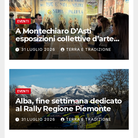
EVENTI
A Montechiaro D’Asti
esposizioni collettive d’arte
contemporanea
31 LUGLIO 2026
TERRA E TRADIZIONE
EVENTI
Alba, fine settimana dedicato
al Rally Regione Piemonte
31 LUGLIO 2026
TERRA E TRADIZIONE