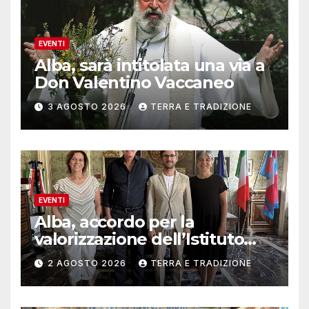
EVENTI
Alba, sarà intitolata una via a
Don Valentino Vaccaneo
3 AGOSTO 2026
TERRA E TRADIZIONE
EVENTI
Alba, accordo per la
valorizzazione dell’Istituto
musicale Rocca
2 AGOSTO 2026
TERRA E TRADIZIONE