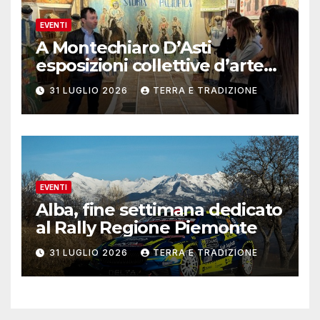
EVENTI
A Montechiaro D’Asti
esposizioni collettive d’arte
contemporanea
31 LUGLIO 2026
TERRA E TRADIZIONE
EVENTI
Alba, fine settimana dedicato
al Rally Regione Piemonte
31 LUGLIO 2026
TERRA E TRADIZIONE