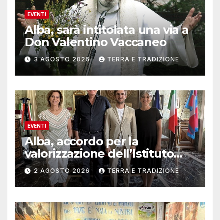
EVENTI
Alba, sarà intitolata una via a
Don Valentino Vaccaneo
3 AGOSTO 2026
TERRA E TRADIZIONE
EVENTI
Alba, accordo per la
valorizzazione dell’Istituto
musicale Rocca
2 AGOSTO 2026
TERRA E TRADIZIONE