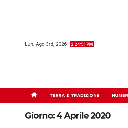
Salta
al
contenuto
Lun. Ago 3rd, 2026
2:24:52 PM
TERRA & TRADIZIONE
NUMER
Giorno:
4 Aprile 2020