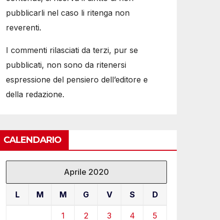
pubblicarli nel caso li ritenga non
reverenti.
I commenti rilasciati da terzi, pur se
pubblicati, non sono da ritenersi
espressione del pensiero dell’editore e
della redazione.
CALENDARIO
Aprile 2020
L
M
M
G
V
S
D
1
2
3
4
5