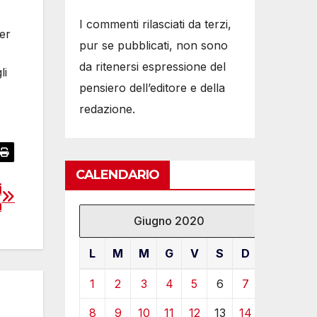
I commenti rilasciati da terzi,
er
pur se pubblicati, non sono
da ritenersi espressione del
li
pensiero dell’editore e della
redazione.
CALENDARIO
i
a
Giugno 2020
L
M
M
G
V
S
D
1
2
3
4
5
6
7
8
9
10
11
12
13
14