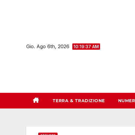
Salta
al
contenuto
Gio. Ago 6th, 2026
10:19:37 AM
TERRA & TRADIZIONE
NUMER