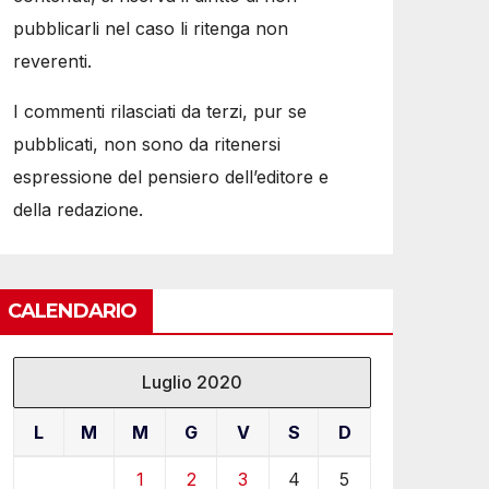
pubblicarli nel caso li ritenga non
reverenti.
I commenti rilasciati da terzi, pur se
pubblicati, non sono da ritenersi
espressione del pensiero dell’editore e
della redazione.
CALENDARIO
Luglio 2020
L
M
M
G
V
S
D
1
2
3
4
5