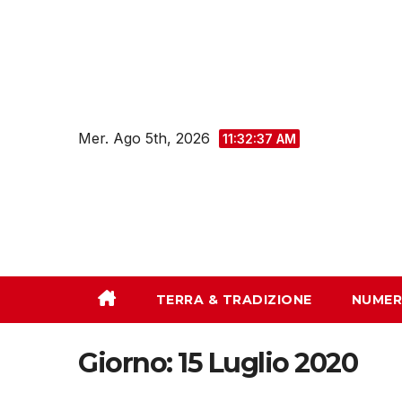
Salta
al
contenuto
Mer. Ago 5th, 2026
11:32:38 AM
TERRA & TRADIZIONE
NUMER
Giorno:
15 Luglio 2020