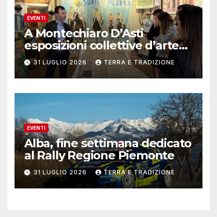
EVENTI
A Montechiaro D’Asti
esposizioni collettive d’arte
contemporanea
31 LUGLIO 2026
TERRA E TRADIZIONE
EVENTI
Alba, fine settimana dedicato
al Rally Regione Piemonte
31 LUGLIO 2026
TERRA E TRADIZIONE