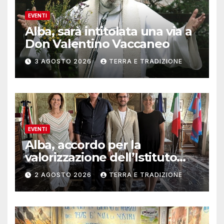
EVENTI
Alba, sarà intitolata una via a
Don Valentino Vaccaneo
3 AGOSTO 2026
TERRA E TRADIZIONE
EVENTI
Alba, accordo per la
valorizzazione dell’Istituto
musicale Rocca
2 AGOSTO 2026
TERRA E TRADIZIONE